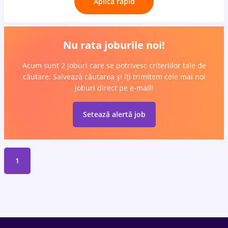
Aplică rapid
Nu rata joburile noi!
Acum sunt 2 joburi care se potrivesc criteriilor tale de
căutare. Salvează căutarea și îți trimitem cele mai noi
joburi direct pe e-mail!
Setează alertă job
1