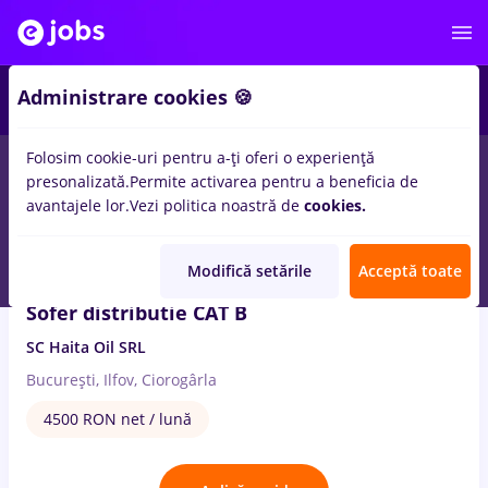
2
Administrare cookies 🍪
Folosim cookie-uri pentru a-ți oferi o experiență
2
locuri de munca
oil
pentru
Entry-Level (< 2 ani)
presonalizată.
Permite activarea pentru a beneficia de
avantajele lor.
Vezi politica noastră de
cookies.
7 Aug. 2026
Modifică setările
Acceptă toate
Sofer distributie CAT B
SC Haita Oil SRL
București, Ilfov, Ciorogârla
4500 RON net / lună