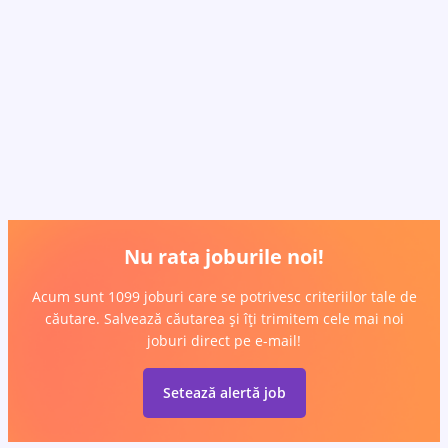
Nu rata joburile noi!
Acum sunt 1099 joburi care se potrivesc criteriilor tale de
căutare. Salvează căutarea și îți trimitem cele mai noi
joburi direct pe e-mail!
Setează alertă job