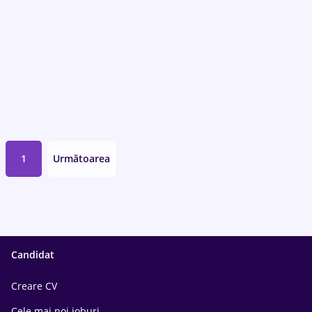
1
Următoarea
Candidat
Creare CV
Cele mai noi joburi