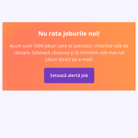
Nu rata joburile noi!
Acum sunt 1099 joburi care se potrivesc criteriilor tale de
căutare. Salvează căutarea și îți trimitem cele mai noi
joburi direct pe e-mail!
Setează alertă job