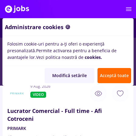
2
Administrare cookies 🍪
Folosim cookie-uri pentru a-ți oferi o experiență
presonalizată.
Permite activarea pentru a beneficia de
Salarii
Remote (de acasă)
București
Cluj-Napoc
avantajele lor.
Vezi politica noastră de
cookies.
1099
locuri de munca
casier lucrator comercial
pentru
Entry-
Level (< 2 ani)
Modifică setările
Acceptă toate
9 Aug. 2026
VIDEO
Lucrator Comercial - Full time - Afi
Cotroceni
PRIMARK