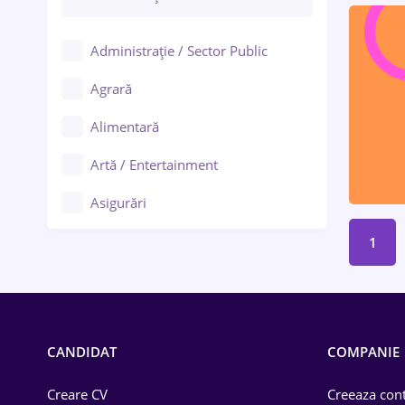
Administrație / Sector Public
Agrară
Alimentară
Artă / Entertainment
Asigurări
Bănci / Servicii financiare
1
Call-center / BPO
Chimică
CANDIDAT
COMPANIE
Comerț / Retail
Construcții
Creare CV
Creeaza cont