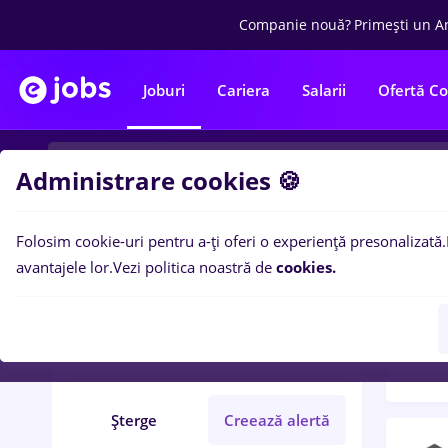
Companie nouă?
Primești un A
Joburi
Cariera
Salarii
Ofertă C
Administrare cookies 🍪
Folosim cookie-uri pentru a-ți oferi o experiență presonalizată.
Filtre po
Filtre
avantajele lor.
Vezi politica noastră de
cookies.
404
l
Corabia
Fără experiență
Șterge
Creează alertă