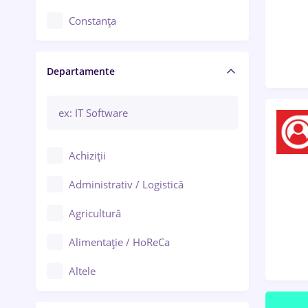
Constanța
Craiova
Departamente
Brașov
Bacău
Brăila
Achiziții
Galați (Galați)
Administrativ / Logistică
Oradea
Agricultură
Ploiești
Alimentație / HoReCa
Adjud
Altele
Aiud
Arhitectură / Design interior