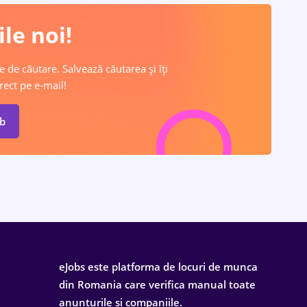
le noi!
e de căutare. Salvează căutarea și îți
rect pe e-mail!
ob
eJobs este platforma de locuri de munca
din Romania care verifica manual toate
anunturile si companiile.