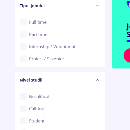
Alba Iulia
Tipul jobului
Asigurări
Alexandria
Au pair / Babysitter / Curățenie
Full time
Arad
S
Audit / Consultanță
Part time
Baia Mare
Auto / Echipamente
Internship / Voluntariat
Bârlad
Automatizări
Proiect / Sezonier
Bistrița (Bistrița-Năsăud)
Bănci
Nivel studii
Cercetare - dezvoltare
Chimie / Biochimie
Necalificat
Confecții / Design vestimentar
Calificat
Construcții / Instalații
Student