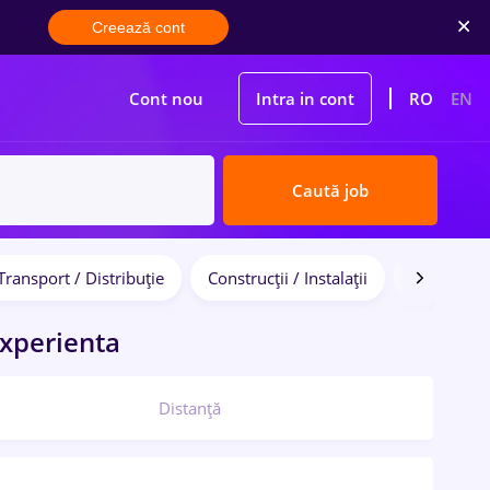
Creează cont
Cont nou
Intra in cont
RO
EN
Caută job
Transport / Distribuție
Construcții / Instalații
Bănci
xperienta
Distanță