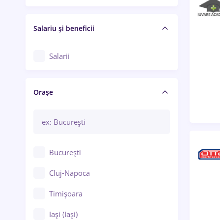
Salariu și beneficii
Salarii
Orașe
București
Cluj-Napoca
Timișoara
Iași (Iași)