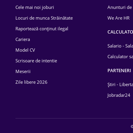
Cele mai noi joburi
Anunturi de
Drept
Locuri de munca Străinătate
We Are HR
Educație / Training
Raportează conținut ilegal
CALCULAT
Energetică
Cariera
Farma
Salario - Sa
Model CV
Calculator sa
Imobiliară
Scrisoare de intentie
PARTENERI
IT / Telecom
Meserii
Zile libere 2026
Lemn / PVC
Știri - Libert
Jobradar24
Mașini / Auto
Media / Internet
Medicină / Sănătate
©