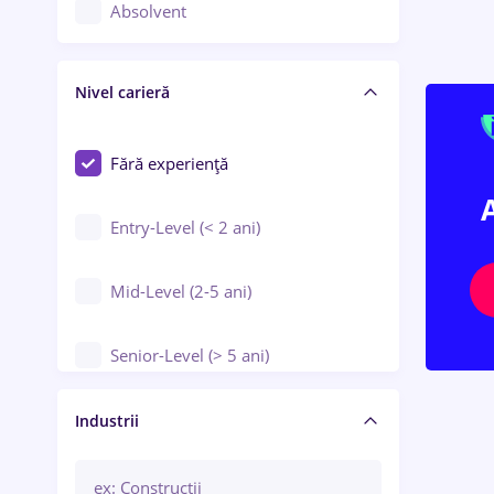
Controlul calității
Absolvent
Crewing / Casino / Entertainment
Nivel carieră
Educație / Training / Arte
Farmacie
Fără experiență
Entry-Level (< 2 ani)
Mid-Level (2-5 ani)
Senior-Level (> 5 ani)
Manager / Executiv
Industrii