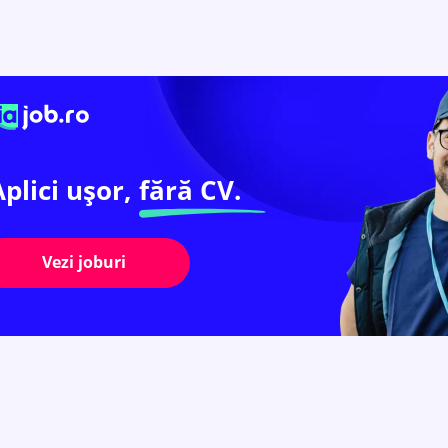
Aplici ușor,
fără CV.
Vezi joburi