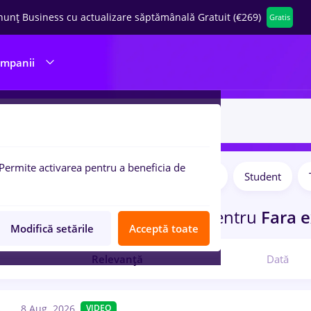
nunț Business cu actualizare săptămânală Gratuit (€269)
Gratis
ompanii
Permite activarea pentru a beneficia de
Salarii
Full time
Part time
Student
pulare:
ocuri de munca
in
Corabia
pentru
Fara e
Modifică setările
Acceptă toate
Relevanță
Dată
8 Aug. 2026
VIDEO