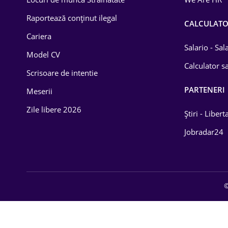
Educație / Training
Raportează conținut ilegal
CALCULAT
Cariera
Energetică
Salario - Sa
Model CV
Farma
Calculator sa
Scrisoare de intentie
Imobiliară
PARTENERI
Meserii
IT / Telecom
Zile libere 2026
Știri - Libert
Lemn / PVC
Jobradar24
Mașini / Auto
Media / Internet
©
Medicină / Sănătate