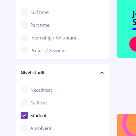
Alexandria
Au pair / Babysitter / Curățenie
Full time
Arad
S
Audit / Consultanță
Part time
Baia Mare
Auto / Echipamente
Internship / Voluntariat
Bârlad
Automatizări
Proiect / Sezonier
Bistrița (Bistrița-Năsăud)
Bănci
Nivel studii
Cercetare - dezvoltare
Chimie / Biochimie
Necalificat
Confecții / Design vestimentar
Calificat
Construcții / Instalații
Student
Controlul calității
Absolvent