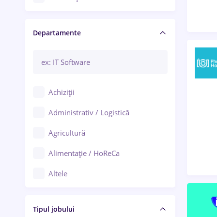
Craiova
Departamente
Brașov
Bacău
Brăila
Achiziții
Galați (Galați)
Administrativ / Logistică
Oradea
Agricultură
Ploiești
Alimentație / HoReCa
Adjud
Altele
Aiud
Arhitectură / Design interior
Alba Iulia
Tipul jobului
Asigurări