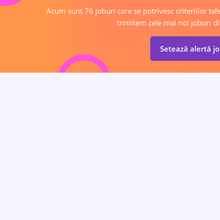
Acum sunt 76 joburi care se potrivesc criteriilor tale
trimitem cele mai noi joburi di
Setează alertă j