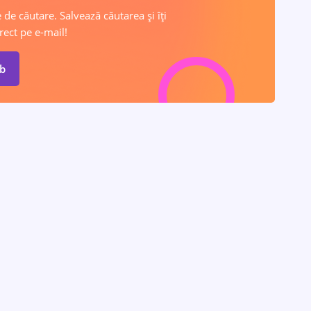
 de căutare. Salvează căutarea și îți
rect pe e-mail!
ob