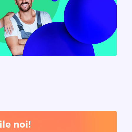
le noi!