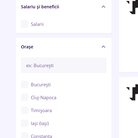
Salariu și beneficii
Salarii
Orașe
București
Cluj-Napoca
Timișoara
Iași (Iași)
Constanța