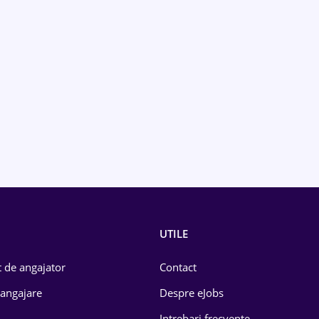
UTILE
 de angajator
Contact
 angajare
Despre eJobs
Intrebari frecvente