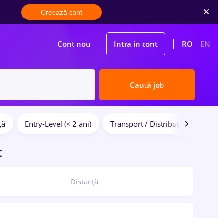
Creează cont
Cont nou
Intra in cont
RO
EN
Caută job
ță
Entry-Level (< 2 ani)
Transport / Distribuție
Cons
t
Distanță