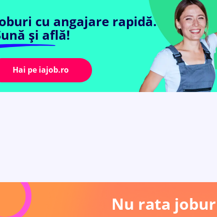
Joburi cu angajare rapidă.
ună și află!
Hai pe iajob.ro
Nu rata joburi