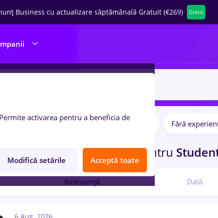
nunț Business cu actualizare săptămânală Gratuit (€269)
Gratis
ompanii
Permite activarea pentru a beneficia de
Salarii
Full time
Part time
Fără experien
pulare:
curi de munca
in
Corabia
pentru
Studen
Modifică setările
Acceptă toate
Relevanță
Dată
6 Aug. 2026