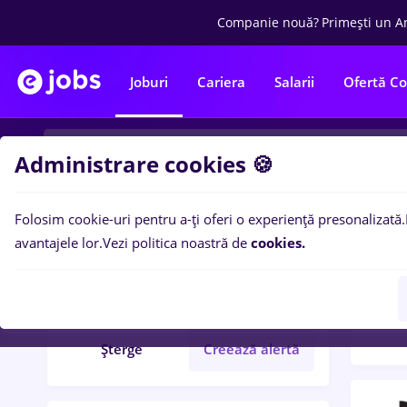
Companie nouă?
Primești un A
Joburi
Cariera
Salarii
Ofertă C
Administrare cookies 🍪
Folosim cookie-uri pentru a-ți oferi o experiență presonalizată.
Filtre po
Filtre
avantajele lor.
Vezi politica noastră de
cookies.
76
lo
Corabia
Student
Șterge
Creează alertă