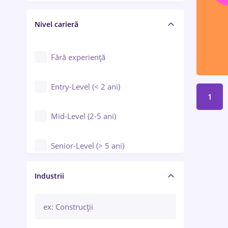
Crewing / Casino / Entertainment
Nivel carieră
Educație / Training / Arte
Farmacie
Fără experiență
Entry-Level (< 2 ani)
1
Mid-Level (2-5 ani)
Senior-Level (> 5 ani)
Manager / Executiv
Industrii