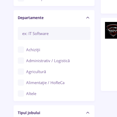
Craiova
Departamente
Brașov
Bacău
Brăila
Achiziții
Galați (Galați)
Administrativ / Logistică
Oradea
Agricultură
Ploiești
Alimentație / HoReCa
Adjud
Altele
Aiud
Arhitectură / Design interior
Alba Iulia
Tipul jobului
Asigurări