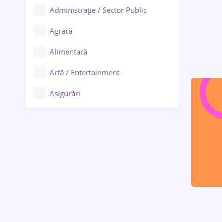
Administrație / Sector Public
Agrară
Alimentară
Artă / Entertainment
Asigurări
Bănci / Servicii financiare
Call-center / BPO
Chimică
Comerț / Retail
Construcții
Drept