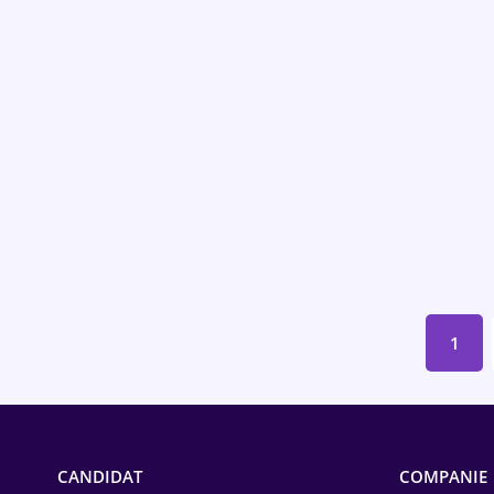
Educație / Training
Energetică
Farma
Imobiliară
IT / Telecom
Lemn / PVC
Mașini / Auto
1
Media / Internet
Medicină / Sănătate
CANDIDAT
COMPANIE