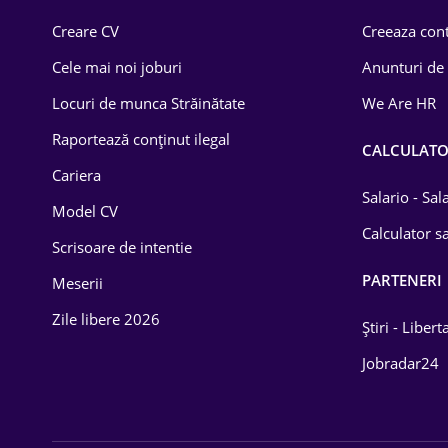
Creare CV
Creeaza cont
Cele mai noi joburi
Anunturi de
Locuri de munca Străinătate
We Are HR
Raportează conținut ilegal
CALCULAT
Cariera
Salario - Sa
Model CV
Calculator sa
Scrisoare de intentie
PARTENERI
Meserii
Zile libere 2026
Știri - Libert
Jobradar24