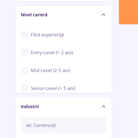
Crewing / Casino / Entertainment
Nivel carieră
Educație / Training / Arte
Farmacie
Fără experiență
Entry-Level (< 2 ani)
Mid-Level (2-5 ani)
Senior-Level (> 5 ani)
Manager / Executiv
Industrii