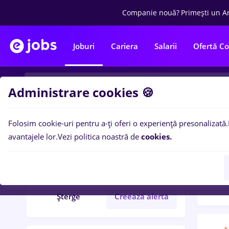
Companie nouă?
Primești un A
Joburi
Cariera
Salarii
Ofertă C
Administrare cookies 🍪
Folosim cookie-uri pentru a-ți oferi o experiență presonalizată.
Filtre po
Filtre
avantajele lor.
Vezi politica noastră de
cookies.
184
l
content
Șterge
Creează alertă