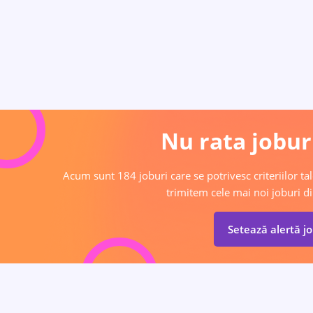
Nu rata joburi
Acum sunt 184 joburi care se potrivesc criteriilor tal
trimitem cele mai noi joburi di
Setează alertă j