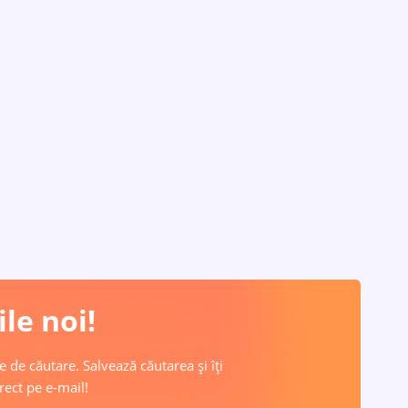
le noi!
e de căutare. Salvează căutarea și îți
rect pe e-mail!