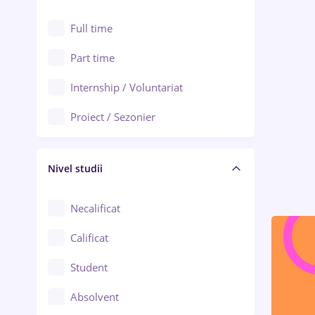
Alexandria
Au pair / Babysitter / Curățenie
Full time
Arad
Audit / Consultanță
Part time
Baia Mare
Auto / Echipamente
Internship / Voluntariat
Bârlad
Automatizări
Proiect / Sezonier
Bistrița (Bistrița-Năsăud)
Bănci
Nivel studii
Cercetare - dezvoltare
Chimie / Biochimie
Necalificat
Confecții / Design vestimentar
Calificat
Construcții / Instalații
Student
Controlul calității
Absolvent