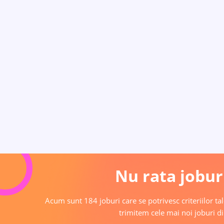
Nu rata joburi
Acum sunt 184 joburi care se potrivesc criteriilor tal
trimitem cele mai noi joburi di