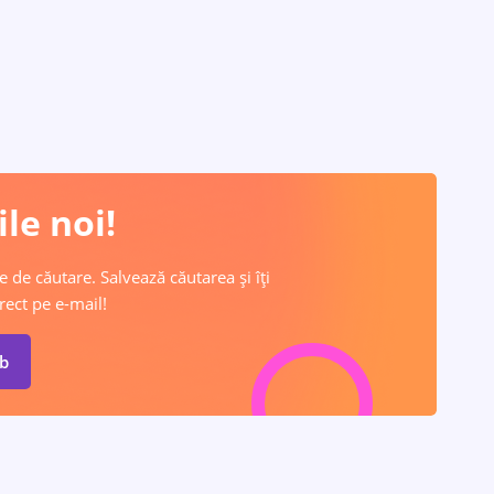
le noi!
e de căutare. Salvează căutarea și îți
rect pe e-mail!
ob