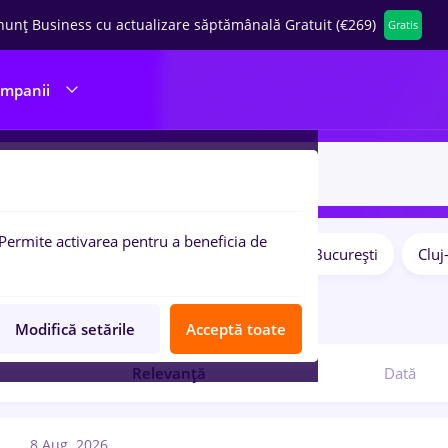
nunț Business cu actualizare săptămânală Gratuit (€269)
Gratis
ompanii
Permite activarea pentru a beneficia de
Salarii
Remote (de acasă)
București
Clu
pulare:
ocuri de munca
content
Modifică setările
Acceptă toate
Relevanță
Dată
8 Aug. 2026