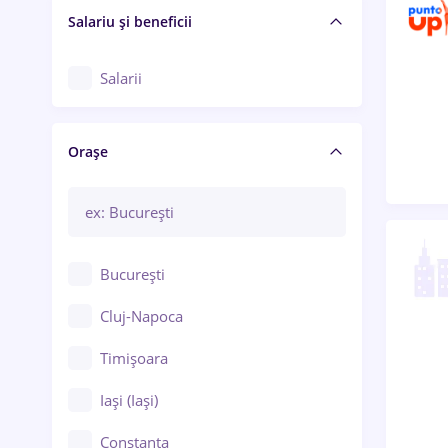
Salariu și beneficii
Salarii
Orașe
București
Cluj-Napoca
Timișoara
Iași (Iași)
Constanța