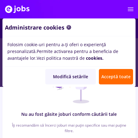
3
Administrare cookies 🍪
Folosim cookie-uri pentru a-ți oferi o experiență
0
locuri de munca
laborant, Part time
in
Constructii / Instalatii
presonalizată.
Permite activarea pentru a beneficia de
avantajele lor.
Vezi politica noastră de
cookies.
Modifică setările
Acceptă toate
Nu au fost găsite joburi conform căutării tale
Îți recomandăm să încerci joburi mai puțin specifice sau mai puține
filtre.