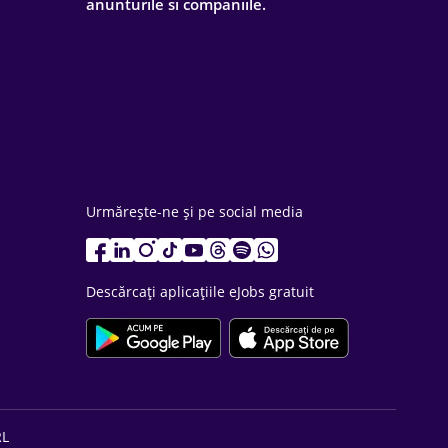
anunturile si companiile.
Urmărește-ne și pe social media
Descărcați aplicațiile eJobs gratuit
RL