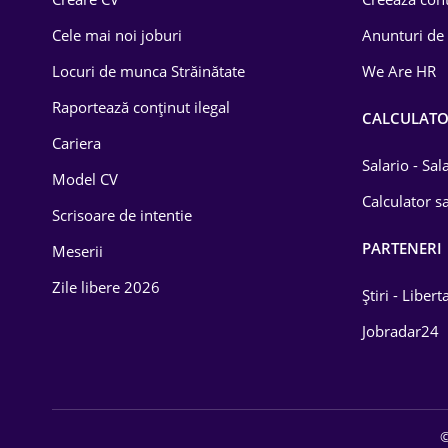
Construcții
Cele mai noi joburi
Anunturi de
Drept
Locuri de munca Străinătate
We Are HR
Educație / Training
Raportează conținut ilegal
CALCULAT
Cariera
Energetică
Salario - Sa
Model CV
Farma
Calculator sa
Scrisoare de intentie
Imobiliară
PARTENERI
Meserii
IT / Telecom
Zile libere 2026
Știri - Libert
Lemn / PVC
Jobradar24
Mașini / Auto
Media / Internet
©
Medicină / Sănătate