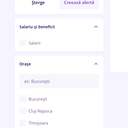
Șterge
Creează alertă
Salariu și beneficii
Salarii
Orașe
București
Cluj-Napoca
Timișoara