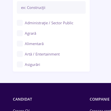
Administrație / Sector Public
Agrară
Alimentară
Artă / Entertainment
Asigurări
Bănci / Servicii financiare
Call-center / BPO
Chimică
CANDIDAT
COMPANIE
Comerț / Retail
Creare CV
Creeaza cont