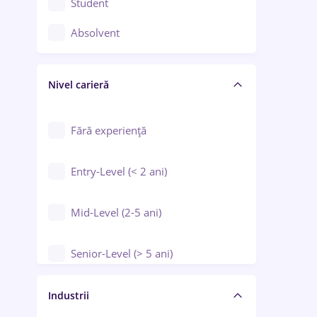
Student
Controlul calității
Absolvent
Crewing / Casino / Entertainment
Nivel carieră
Educație / Training / Arte
Farmacie
Fără experiență
Entry-Level (< 2 ani)
Mid-Level (2-5 ani)
Senior-Level (> 5 ani)
Manager / Executiv
Industrii