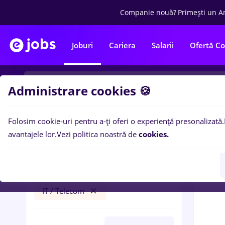
Companie nouă?
Primești un A
Joburi
Cariera
Salarii
Ofertă C
Administrare cookies 🍪
Folosim cookie-uri pentru a-ți oferi o experiență presonalizată.
0
loc
Filtre
avantajele lor.
Vezi politica noastră de
cookies.
ferma
Construcții / Instalații
IT / Telecom