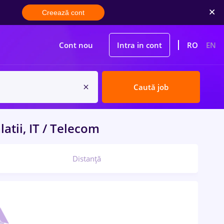
Creează cont
Cont nou
Intra in cont
RO
EN
Caută job
latii, IT / Telecom
Distanță