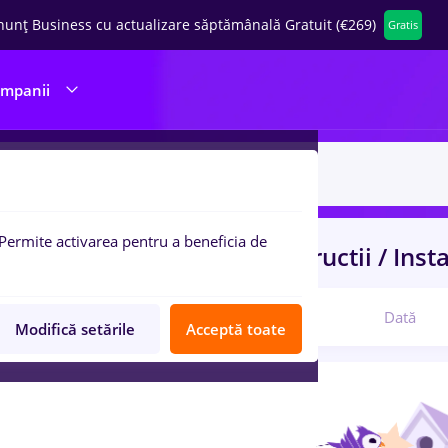
nunț Business cu actualizare săptămânală Gratuit (€269)
Gratis
ompanii
Permite activarea pentru a beneficia de
uri de munca
ferma
in
Constructii / Insta
Relevanță
Dată
Modifică setările
Acceptă toate