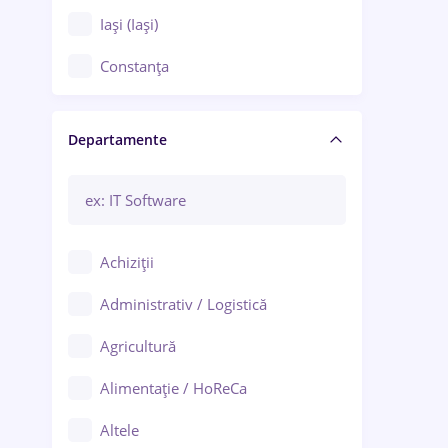
Iași (Iași)
Constanța
Craiova
Departamente
Brașov
Bacău
Brăila
Achiziții
Galați (Galați)
Administrativ / Logistică
Oradea
Agricultură
Ploiești
Alimentație / HoReCa
Adjud
Altele
Aiud