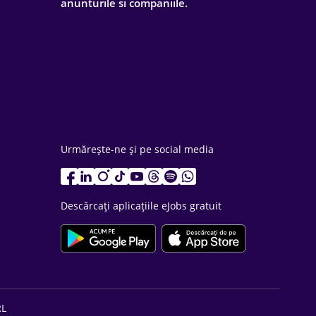
anunturile si companiile.
Urmărește-ne și pe social media
Descărcați aplicațiile eJobs gratuit
RL