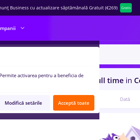
nunț Business cu actualizare săptămânală Gratuit (€269)
Gratis
ompanii
Permite activarea pentru a beneficia de
uri de munca
after effects, Full time
in
Co
Relevanță
Dată
Modifică setările
Acceptă toate