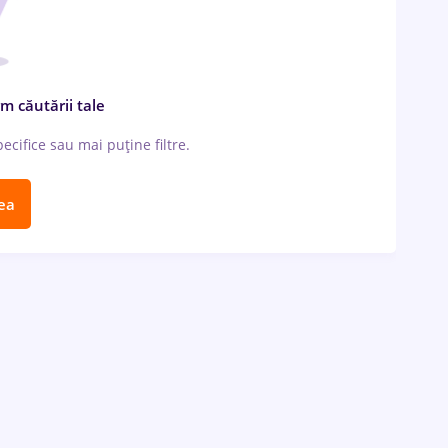
m căutării tale
cifice sau mai puține filtre.
ea