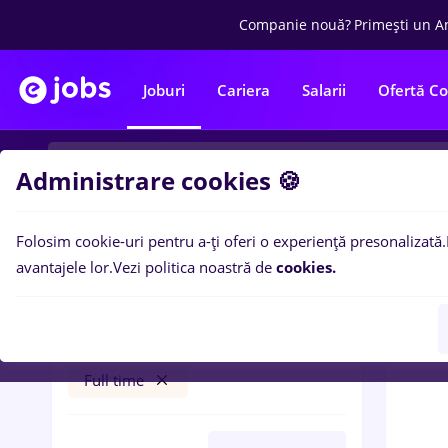
Companie nouă?
Primești un A
Joburi
Cariera
Salarii
Ofertă C
Administrare cookies 🍪
Folosim cookie-uri pentru a-ți oferi o experiență presonalizată.
0
loc
Filtre
avantajele lor.
Vezi politica noastră de
cookies.
after effects
Construcții / Instalații
Full time