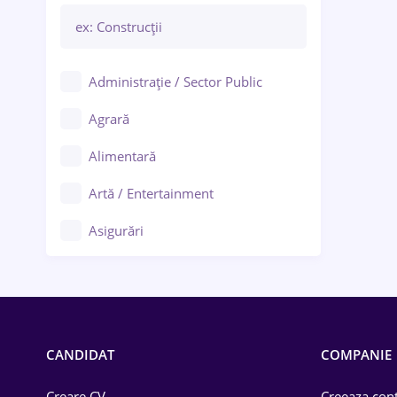
Administrație / Sector Public
Agrară
Alimentară
Artă / Entertainment
Asigurări
Bănci / Servicii financiare
Call-center / BPO
Chimică
CANDIDAT
COMPANIE
Comerț / Retail
Creare CV
Creeaza cont