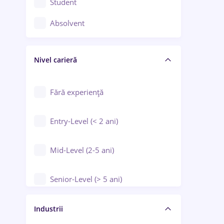
Student
Controlul calității
Absolvent
Crewing / Casino / Entertainment
Nivel carieră
Educație / Training / Arte
Farmacie
Fără experiență
Entry-Level (< 2 ani)
Mid-Level (2-5 ani)
Senior-Level (> 5 ani)
Manager / Executiv
Industrii