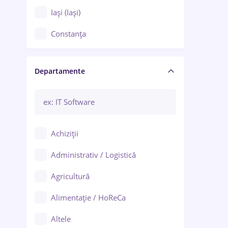
Iași (Iași)
Constanța
Craiova
Departamente
Brașov
Bacău
Brăila
Achiziții
Galați (Galați)
Administrativ / Logistică
Oradea
Agricultură
Ploiești
Alimentație / HoReCa
Adjud
Altele
Aiud