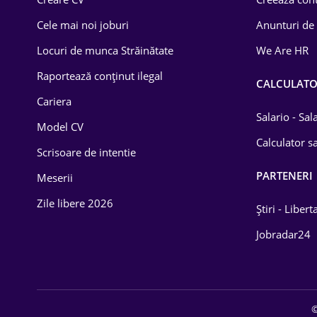
Construcții
Cele mai noi joburi
Anunturi de
Drept
Locuri de munca Străinătate
We Are HR
Educație / Training
Raportează conținut ilegal
CALCULAT
Cariera
Energetică
Salario - Sa
Model CV
Farma
Calculator sa
Scrisoare de intentie
Imobiliară
PARTENERI
Meserii
IT / Telecom
Zile libere 2026
Știri - Libert
Lemn / PVC
Jobradar24
Mașini / Auto
Media / Internet
©
Medicină / Sănătate