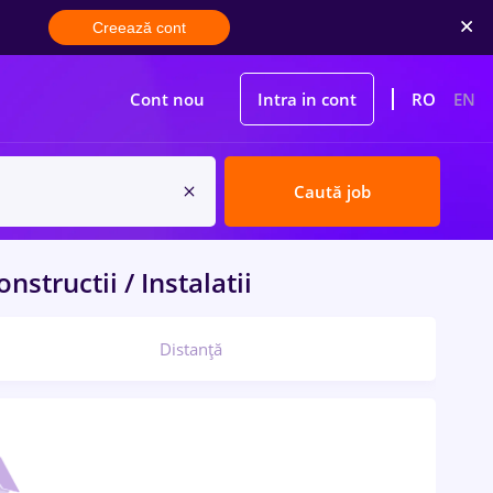
Creează cont
Cont nou
Intra in cont
RO
EN
Caută job
nstructii / Instalatii
Distanță