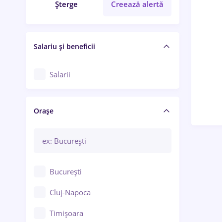
Șterge
Creează alertă
Salariu și beneficii
Salarii
Orașe
București
Cluj-Napoca
Timișoara