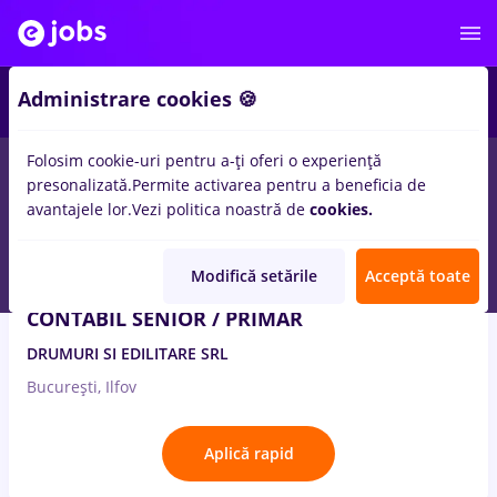
2
Administrare cookies 🍪
Folosim cookie-uri pentru a-ți oferi o experiență
8
locuri de munca
contabil primar
in
Constructii / Instalatii
presonalizată.
Permite activarea pentru a beneficia de
avantajele lor.
Vezi politica noastră de
cookies.
31 Iul. 2026
Modifică setările
Acceptă toate
CONTABIL SENIOR / PRIMAR
DRUMURI SI EDILITARE SRL
București, Ilfov
Aplică rapid