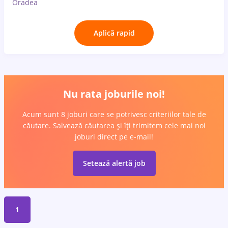
Oradea
Aplică rapid
Nu rata joburile noi!
Acum sunt 8 joburi care se potrivesc criteriilor tale de
căutare. Salvează căutarea și îți trimitem cele mai noi
joburi direct pe e-mail!
Setează alertă job
1