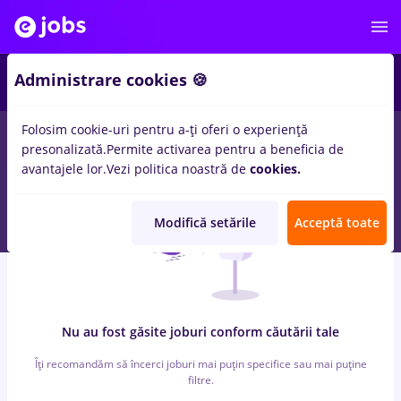
2
Administrare cookies 🍪
Folosim cookie-uri pentru a-ți oferi o experiență
0
locuri de munca
carrefour
in
Constructii / Instalatii
presonalizată.
Permite activarea pentru a beneficia de
avantajele lor.
Vezi politica noastră de
cookies.
Modifică setările
Acceptă toate
Nu au fost găsite joburi conform căutării tale
Îți recomandăm să încerci joburi mai puțin specifice sau mai puține
filtre.