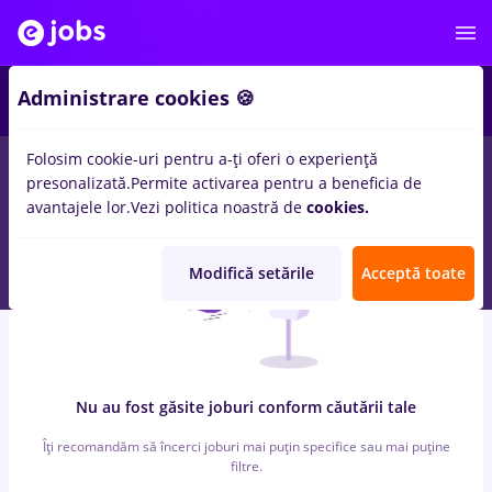
2
Administrare cookies 🍪
Folosim cookie-uri pentru a-ți oferi o experiență
0
locuri de munca
after effects
in
Constructii / Instalatii
presonalizată.
Permite activarea pentru a beneficia de
avantajele lor.
Vezi politica noastră de
cookies.
Modifică setările
Acceptă toate
Nu au fost găsite joburi conform căutării tale
Îți recomandăm să încerci joburi mai puțin specifice sau mai puține
filtre.