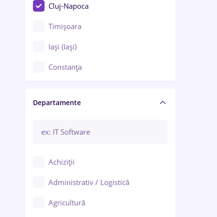
Cluj-Napoca
Timișoara
Iași (Iași)
Constanța
Craiova
Departamente
Brașov
Bacău
Brăila
Achiziții
Galați (Galați)
Administrativ / Logistică
Oradea
Agricultură
Ploiești