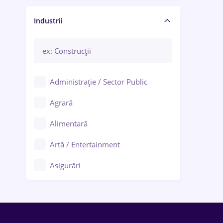
Manager / Executiv
Industrii
Administrație / Sector Public
Agrară
Alimentară
Artă / Entertainment
Asigurări
Bănci / Servicii financiare
Call-center / BPO