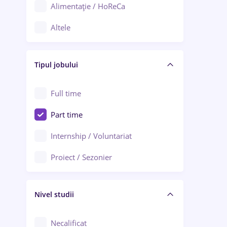
Alimentație / HoReCa
Adjud
Altele
Aiud
Arhitectură / Design interior
Alba Iulia
Tipul jobului
Asigurări
Alexandria
Au pair / Babysitter / Curățenie
Full time
Arad
Audit / Consultanță
Part time
Baia Mare
Auto / Echipamente
Internship / Voluntariat
Bârlad
Automatizări
Proiect / Sezonier
Bistrița (Bistrița-Năsăud)
Bănci
Nivel studii
Cercetare - dezvoltare
Chimie / Biochimie
Necalificat