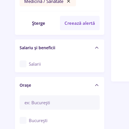
Medicină / Sănătate
Șterge
Creează alertă
Salariu și beneficii
Salarii
Orașe
București