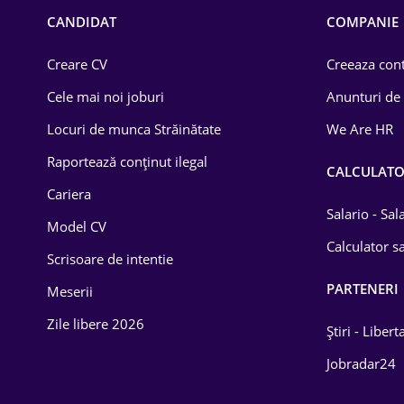
Chimică
CANDIDAT
COMPANIE
Comerț / Retail
Creare CV
Creeaza cont
Construcții
Cele mai noi joburi
Anunturi de
Drept
Locuri de munca Străinătate
We Are HR
Educație / Training
Raportează conținut ilegal
CALCULAT
Cariera
Energetică
Salario - Sa
Model CV
Farma
Calculator sa
Scrisoare de intentie
Imobiliară
PARTENERI
Meserii
IT / Telecom
Zile libere 2026
Știri - Libert
Lemn / PVC
Jobradar24
Mașini / Auto