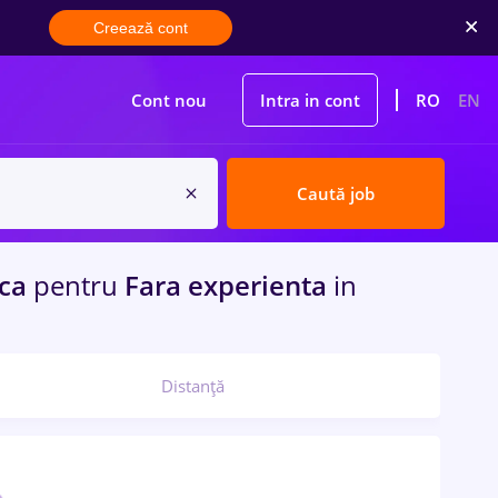
Creează cont
Cont nou
Intra in cont
RO
EN
Caută job
oca
pentru
Fara experienta
in
Distanță