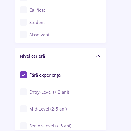
Confecții / Design vestimentar
Calificat
Construcții / Instalații
Student
Controlul calității
Absolvent
Crewing / Casino / Entertainment
Nivel carieră
Educație / Training / Arte
Farmacie
Fără experiență
Entry-Level (< 2 ani)
Mid-Level (2-5 ani)
Senior-Level (> 5 ani)