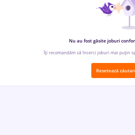
Nu au fost găsite joburi confor
Îți recomandăm să încerci joburi mai puțin spe
Resetează căutar