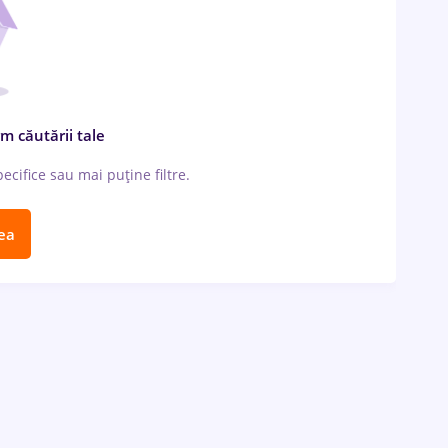
m căutării tale
cifice sau mai puține filtre.
ea