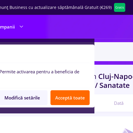
nunț Business cu actualizare săptămânală Gratuit (€269)
Gratis
ompanii
Permite activarea pentru a beneficia de
uri de munca
gfk, Part time
in
Cluj-Nap
port / Distributie, Medicina / Sanatate
Modifică setările
Acceptă toate
Relevanță
Dată