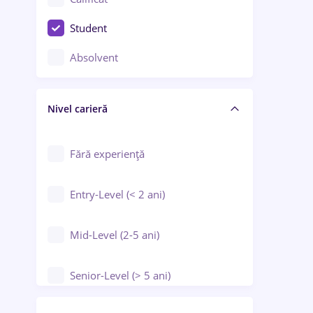
Construcții / Instalații
Student
Controlul calității
Absolvent
Crewing / Casino / Entertainment
Nivel carieră
Educație / Training / Arte
Farmacie
Fără experiență
Entry-Level (< 2 ani)
Mid-Level (2-5 ani)
Senior-Level (> 5 ani)