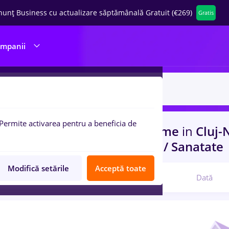
nunț Business cu actualizare săptămânală Gratuit (€269)
Gratis
ompanii
Permite activarea pentru a beneficia de
uri de munca
hebrew, Part time
in
Cluj-
port / Distributie, Medicina / Sanatate
Modifică setările
Acceptă toate
Relevanță
Dată