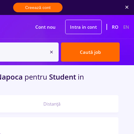
Creează cont
Cont nou
Intra in cont
RO
EN
Caută job
Napoca
pentru
Student
in
Distanță