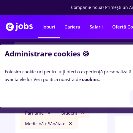
Companie nouă?
Primești un A
Joburi
Cariera
Salarii
Ofertă C
Administrare cookies 🍪
Folosim cookie-uri pentru a-ți oferi o experiență presonalizată.
0
loc
Filtre
avantajele lor.
Vezi politica noastră de
cookies.
Trans
hebrew
Cluj-Napoca
Transport / Distribuție
Part time
Student
Medicină / Sănătate