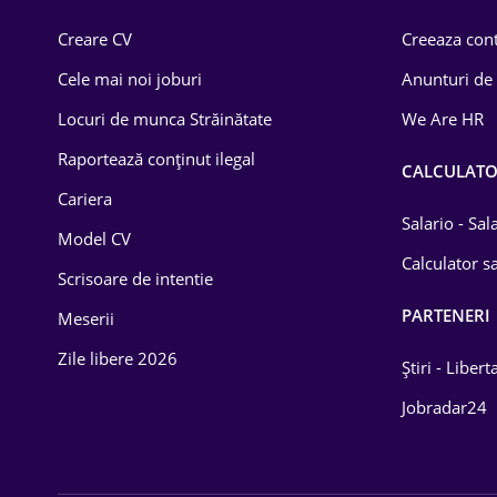
Comerț / Retail
Creare CV
Creeaza cont
Construcții
Cele mai noi joburi
Anunturi de
Drept
Locuri de munca Străinătate
We Are HR
Educație / Training
Raportează conținut ilegal
CALCULAT
Cariera
Energetică
Salario - Sa
Model CV
Farma
Calculator sa
Scrisoare de intentie
Imobiliară
PARTENERI
Meserii
IT / Telecom
Zile libere 2026
Știri - Libert
Lemn / PVC
Jobradar24
Mașini / Auto
Media / Internet