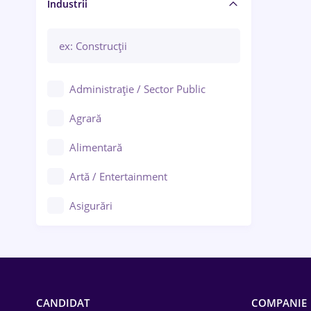
Manager / Executiv
Industrii
Administrație / Sector Public
Agrară
Alimentară
Artă / Entertainment
Asigurări
Bănci / Servicii financiare
Call-center / BPO
Chimică
CANDIDAT
COMPANIE