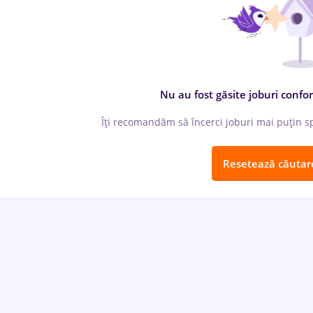
Nu au fost găsite joburi confor
Îți recomandăm să încerci joburi mai puțin spe
Resetează căutar