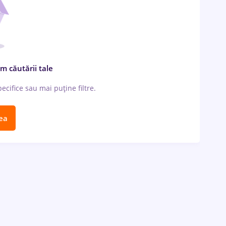
m căutării tale
cifice sau mai puține filtre.
ea