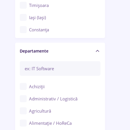
Timișoara
Iași (Iași)
Constanța
Craiova
Departamente
Brașov
Bacău
Brăila
Achiziții
Galați (Galați)
Administrativ / Logistică
Oradea
Agricultură
Ploiești
Alimentație / HoReCa
Adjud