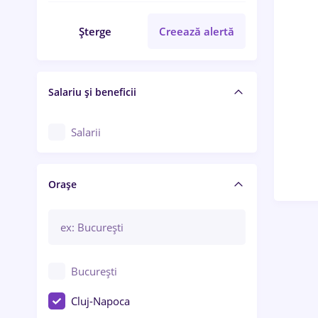
Șterge
Creează alertă
Salariu și beneficii
Salarii
Orașe
București
Cluj-Napoca