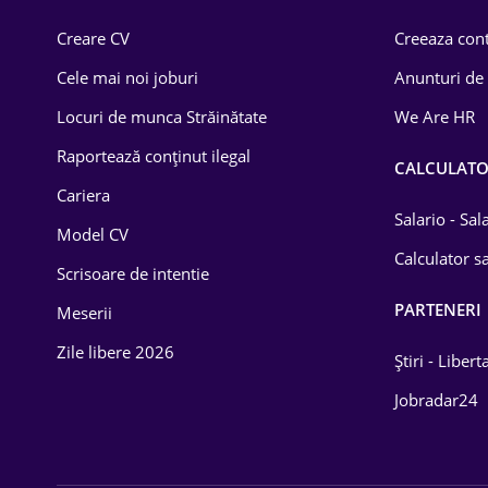
Comerț / Retail
Creare CV
Creeaza cont
Construcții
Cele mai noi joburi
Anunturi de
Drept
Locuri de munca Străinătate
We Are HR
Educație / Training
Raportează conținut ilegal
CALCULAT
Cariera
Energetică
Salario - Sa
Model CV
Farma
Calculator sa
Scrisoare de intentie
Imobiliară
PARTENERI
Meserii
IT / Telecom
Zile libere 2026
Știri - Libert
Lemn / PVC
Jobradar24
Mașini / Auto
Media / Internet