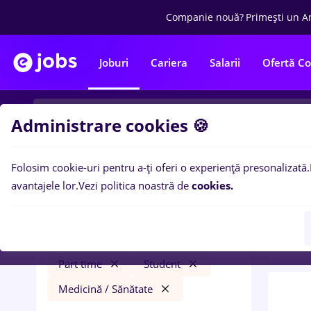
Companie nouă?
Primești un A
Joburi
Cariera
Salarii
Ofertă C
Administrare cookies 🍪
Folosim cookie-uri pentru a-ți oferi o experiență presonalizată.
0
loc
Filtre
avantajele lor.
Vezi politica noastră de
cookies.
Distr
gfk
Cluj-Napoca
Transport / Distribuție
Part time
Student
Medicină / Sănătate