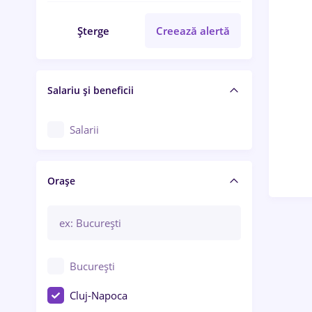
Șterge
Creează alertă
Salariu și beneficii
Salarii
Orașe
București
Cluj-Napoca