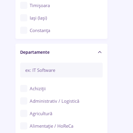
Timișoara
Iași (Iași)
Constanța
Craiova
Departamente
Brașov
Bacău
Brăila
Achiziții
Galați (Galați)
Administrativ / Logistică
Oradea
Agricultură
Ploiești
Alimentație / HoReCa
Adjud