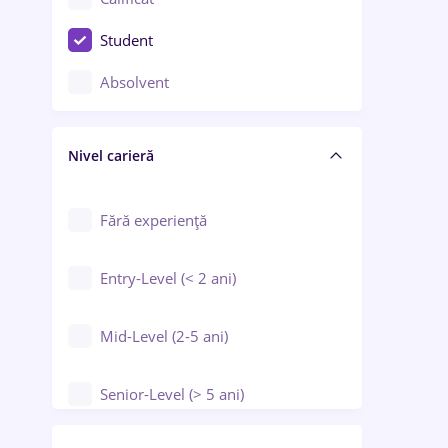
Construcții / Instalații
Student
Controlul calității
Absolvent
Crewing / Casino / Entertainment
Nivel carieră
Educație / Training / Arte
Farmacie
Fără experiență
Entry-Level (< 2 ani)
Mid-Level (2-5 ani)
Senior-Level (> 5 ani)