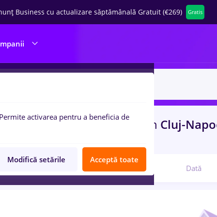
nunț Business cu actualizare săptămânală Gratuit (€269)
Gratis
ompanii
Permite activarea pentru a beneficia de
uri de munca
gfk, Part time
in
Cluj-Nap
ibutie, Medicina / Sanatate
Modifică setările
Acceptă toate
Relevanță
Dată