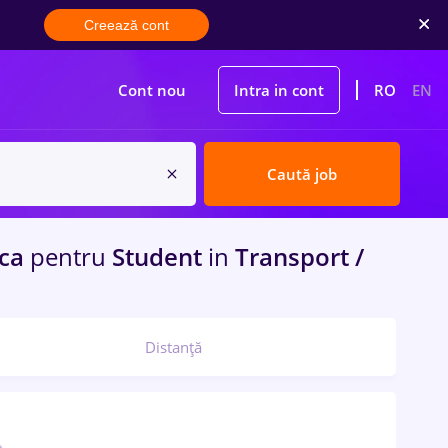
Creează cont
Cont nou
Intra in cont
RO
EN
Caută job
oca
pentru
Student
in
Transport /
Distanță