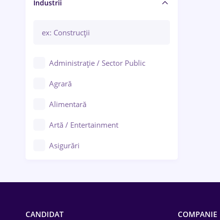
Manager / Executiv
Industrii
Administrație / Sector Public
Agrară
Alimentară
Artă / Entertainment
Asigurări
Bănci / Servicii financiare
Call-center / BPO
Chimică
CANDIDAT
COMPANIE