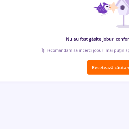
Nu au fost găsite joburi confor
Îți recomandăm să încerci joburi mai puțin spe
Resetează căutar