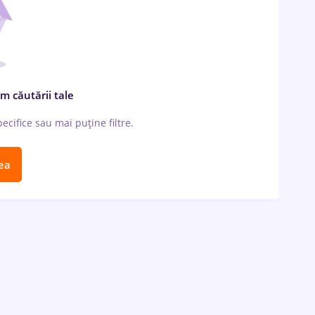
m căutării tale
cifice sau mai puține filtre.
ea