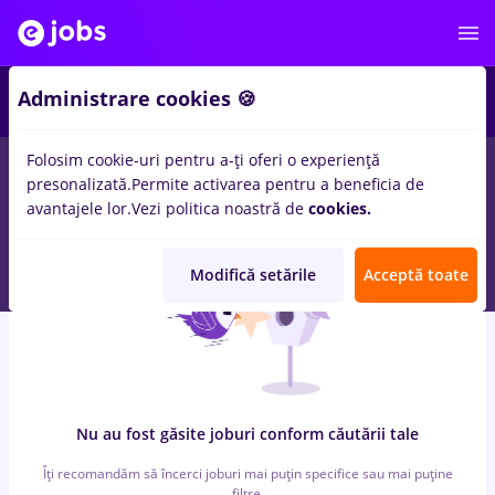
5
Administrare cookies 🍪
Folosim cookie-uri pentru a-ți oferi o experiență
0
locuri de munca
magazin, Part time
in
Cluj-Napoca
in
presonalizată.
Permite activarea pentru a beneficia de
Transport / Distributie, IT / Telecom
avantajele lor.
Vezi politica noastră de
cookies.
Modifică setările
Acceptă toate
Nu au fost găsite joburi conform căutării tale
Îți recomandăm să încerci joburi mai puțin specifice sau mai puține
filtre.