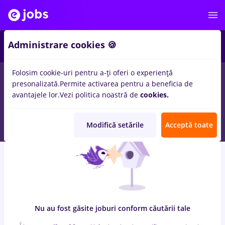
6
Administrare cookies 🍪
Folosim cookie-uri pentru a-ți oferi o experiență
0
locuri de munca
bombardier
in
Cluj-Napoca
pentru
Student,
presonalizată.
Permite activarea pentru a beneficia de
Entry-Level (< 2 ani)
in
Transport / Distributie, Medicina /
avantajele lor.
Vezi politica noastră de
cookies.
Sanatate
Modifică setările
Acceptă toate
Nu au fost găsite joburi conform căutării tale