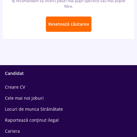
Îți recomandăm să încerci joburi mai puțin specifice sau mai puține
filtre.
Resetează căutarea
Candidat
Creare CV
Cele mai noi joburi
Locuri de munca Străinătate
Raportează conținut ilegal
Cariera