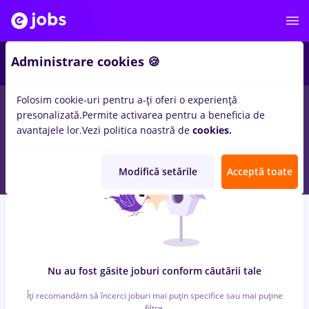
4
Administrare cookies 🍪
Folosim cookie-uri pentru a-ți oferi o experiență
0
locuri de munca
prime kapital
in
Cluj-Napoca
in
Transport /
presonalizată.
Permite activarea pentru a beneficia de
Distributie, Medicina / Sanatate
avantajele lor.
Vezi politica noastră de
cookies.
Modifică setările
Acceptă toate
Nu au fost găsite joburi conform căutării tale
Îți recomandăm să încerci joburi mai puțin specifice sau mai puține
filtre.