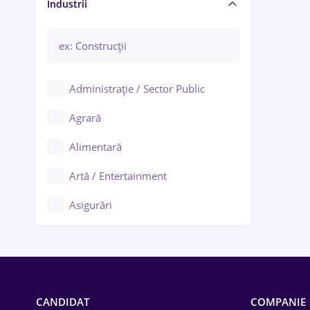
Manager / Executiv
Industrii
Administrație / Sector Public
Agrară
Alimentară
Artă / Entertainment
Asigurări
Bănci / Servicii financiare
Call-center / BPO
Chimică
CANDIDAT
COMPANIE