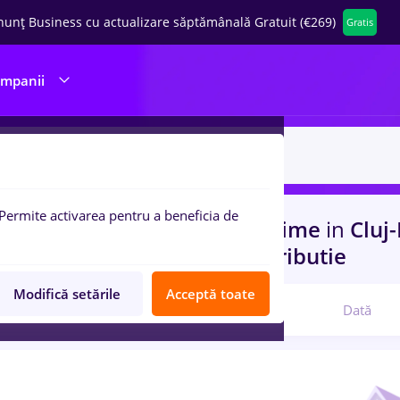
nunț Business cu actualizare săptămânală Gratuit (€269)
Gratis
ompanii
Permite activarea pentru a beneficia de
uri de munca
peisagist, Full time
in
Cluj
 (< 2 ani)
in
Transport / Distributie
Modifică setările
Acceptă toate
Relevanță
Dată