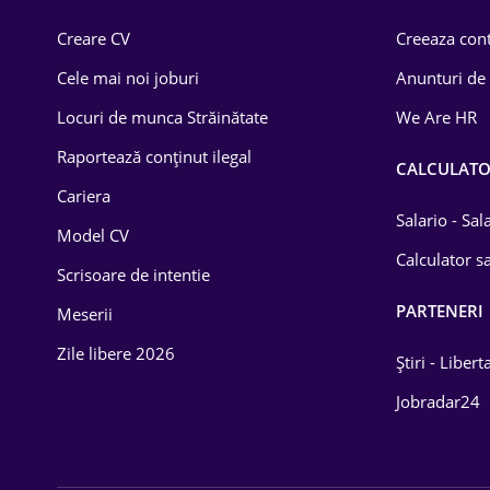
Comerț / Retail
Creare CV
Creeaza cont
Construcții
Cele mai noi joburi
Anunturi de
Drept
Locuri de munca Străinătate
We Are HR
Educație / Training
Raportează conținut ilegal
CALCULAT
Cariera
Energetică
Salario - Sa
Model CV
Farma
Calculator sa
Scrisoare de intentie
Imobiliară
PARTENERI
Meserii
IT / Telecom
Zile libere 2026
Știri - Libert
Lemn / PVC
Jobradar24
Mașini / Auto
Media / Internet