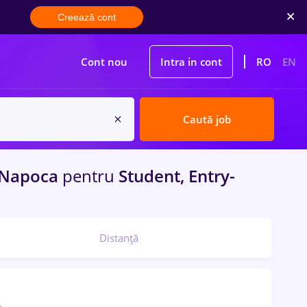
Creează cont
Cont nou
Intra in cont
RO
EN
Caută job
-Napoca
pentru
Student, Entry-
Distanță