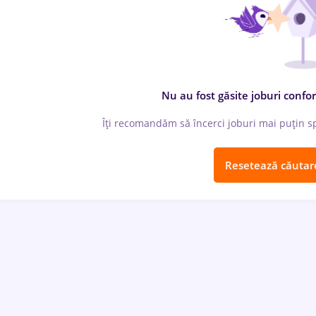
Nu au fost găsite joburi confor
Îți recomandăm să încerci joburi mai puțin spe
Resetează căutar