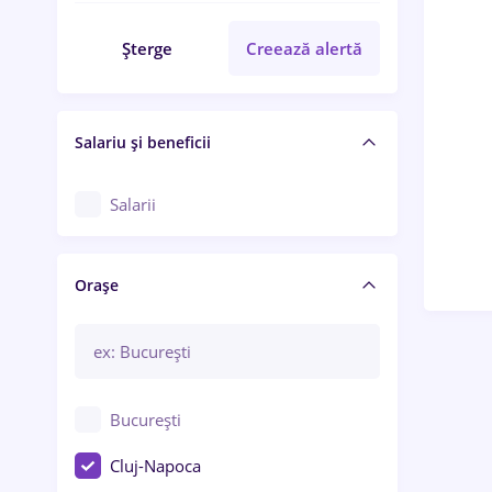
Șterge
Creează alertă
Salariu și beneficii
Salarii
Orașe
București
Cluj-Napoca