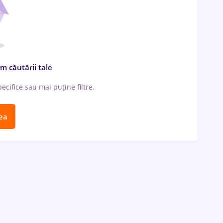
m căutării tale
cifice sau mai puține filtre.
ea