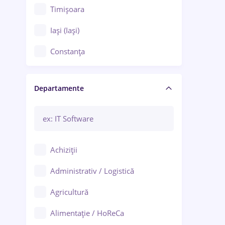
Timișoara
Iași (Iași)
Constanța
Craiova
Departamente
Brașov
Bacău
Brăila
Achiziții
Galați (Galați)
Administrativ / Logistică
Oradea
Agricultură
Ploiești
Alimentație / HoReCa
Adjud