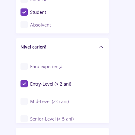
Construcții / Instalații
Student
Controlul calității
Absolvent
Crewing / Casino / Entertainment
Nivel carieră
Educație / Training / Arte
Farmacie
Fără experiență
Entry-Level (< 2 ani)
Mid-Level (2-5 ani)
Senior-Level (> 5 ani)