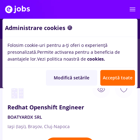
2
Administrare cookies 🍪
Folosim cookie-uri pentru a-ți oferi o experiență
presonalizată.
Permite activarea pentru a beneficia de
Salarii
Full time
Part time
Fără experiență
avantajele lor.
Vezi politica noastră de
cookies.
131
locuri de munca
support engineer
in
Cluj-Napoca
Modifică setările
Acceptă toate
10 Aug. 2026
Redhat Openshift Engineer
BOATYARDX SRL
Iași (Iași), Brașov, Cluj-Napoca