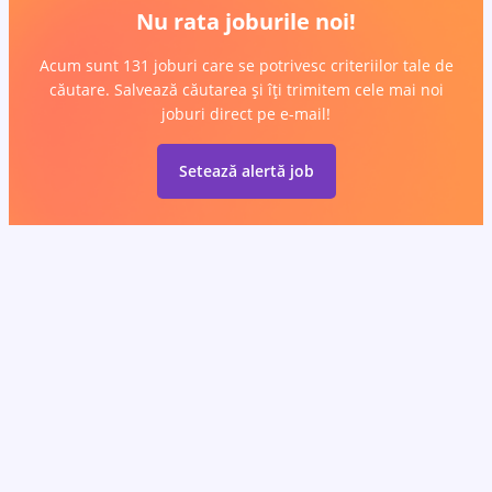
Nu rata joburile noi!
Acum sunt 131 joburi care se potrivesc criteriilor tale de
căutare. Salvează căutarea și îți trimitem cele mai noi
joburi direct pe e-mail!
Setează alertă job