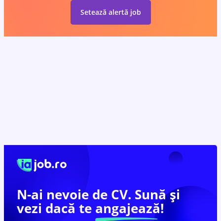
Setează alertă job
N-ai nevoie de CV. Sună și
vezi dacă te
angajează!