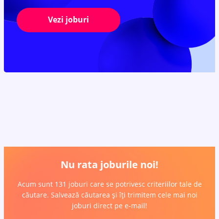
Vezi joburi
Nu rata joburile noi!
Acum sunt 131 joburi care se potrivesc criteriilor tale de
căutare. Salvează căutarea și îți trimitem cele mai noi
joburi direct pe e-mail!