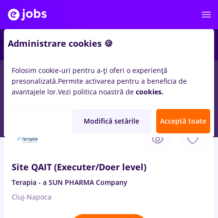
2
Administrare cookies 🍪
Folosim cookie-uri pentru a-ți oferi o experiență
presonalizată.
Permite activarea pentru a beneficia de
Salarii
Full time
Part time
Fără experiență
avantajele lor.
Vezi politica noastră de
cookies.
26
locuri de munca
site
in
Cluj-Napoca
Modifică setările
Acceptă toate
5 Aug. 2026
Site QAIT (Executer/Doer level)
Terapia - a SUN PHARMA Company
Cluj-Napoca