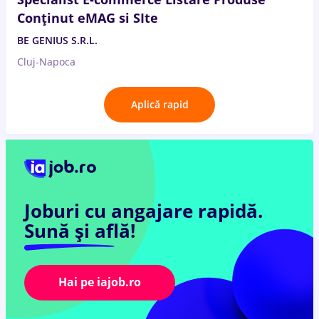
Conținut eMAG si SIte
BE GENIUS S.R.L.
Cluj-Napoca
Aplică rapid
Joburi cu angajare rapidă.
Sună și află!
Hai pe iajob.ro