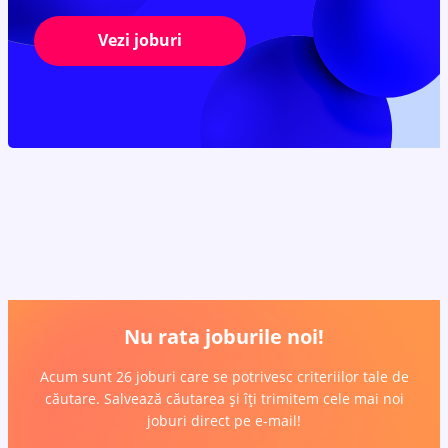
Vezi joburi
Nu rata joburile noi!
Acum sunt 26 joburi care se potrivesc criteriilor tale de
căutare. Salvează căutarea și îți trimitem cele mai noi
joburi direct pe e-mail!