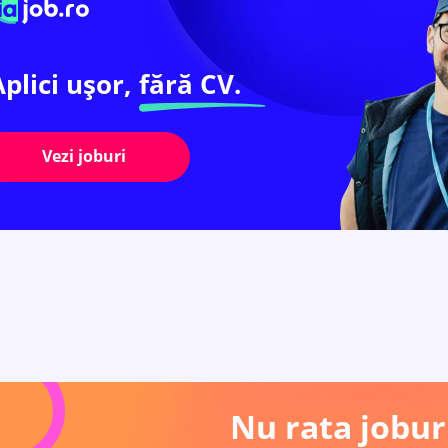
Aplici ușor,
fără CV.
Vezi joburi
Nu rata joburi