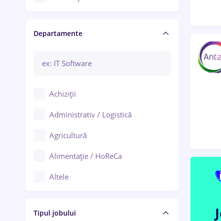
Craiova
Departamente
Brașov
Bacău
Brăila
Achiziții
Galați (Galați)
Administrativ / Logistică
Oradea
Agricultură
Ploiești
Alimentație / HoReCa
Adjud
Altele
Aiud
Arhitectură / Design interior
Alba Iulia
Tipul jobului
Asigurări