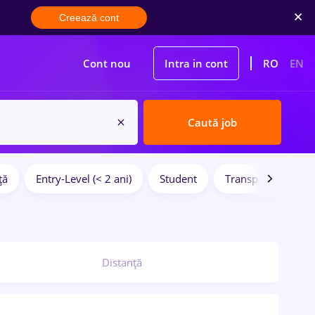
Creează cont
Cont nou
Intra in cont
RO
EN
Caută job
ță
Entry-Level (< 2 ani)
Student
Transport / Distrib
Distanță