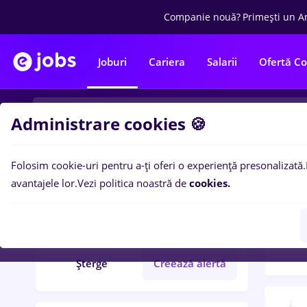
Companie nouă?
Primești un A
Joburi
Cariera
Salarii
Ofertă C
Administrare cookies 🍪
Folosim cookie-uri pentru a-ți oferi o experiență presonalizată.
Filtre po
Filtre
avantajele lor.
Vezi politica noastră de
cookies.
119
l
sef sala
Cluj-Napoca
Șterge
Creează alertă