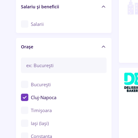
Salariu și beneficii
Salarii
Orașe
București
Cluj-Napoca
Timișoara
Iași (Iași)
Constanța