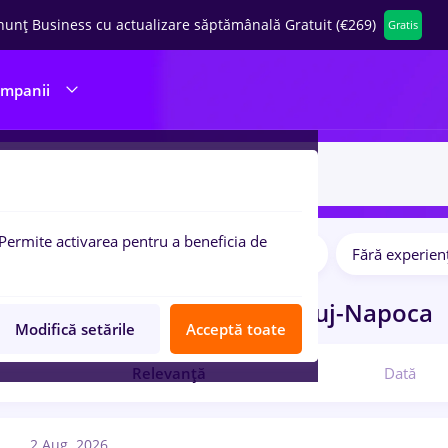
nunț Business cu actualizare săptămânală Gratuit (€269)
Gratis
ompanii
Permite activarea pentru a beneficia de
Salarii
Full time
Part time
Fără experien
pulare:
ocuri de munca
sef sala
in
Cluj-Napoca
Modifică setările
Acceptă toate
Relevanță
Dată
2 Aug. 2026