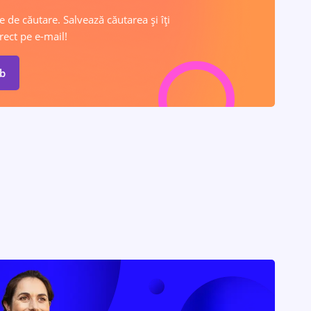
e de căutare. Salvează căutarea și îți
rect pe e-mail!
ob