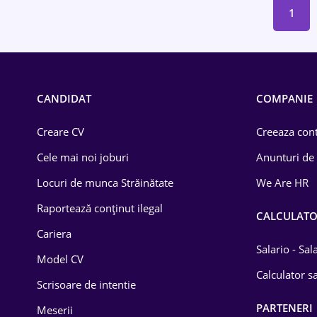
1
CANDIDAT
COMPANIE
Creare CV
Creeaza cont
Cele mai noi joburi
Anunturi de
Locuri de munca Străinătate
We Are HR
Raportează conținut ilegal
CALCULAT
Cariera
Salario - Sa
Model CV
Calculator sa
Scrisoare de intentie
PARTENERI
Meserii