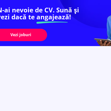
N-ai nevoie de CV. Sună și
vezi dacă te
angajează!
Vezi joburi