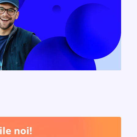
le noi!