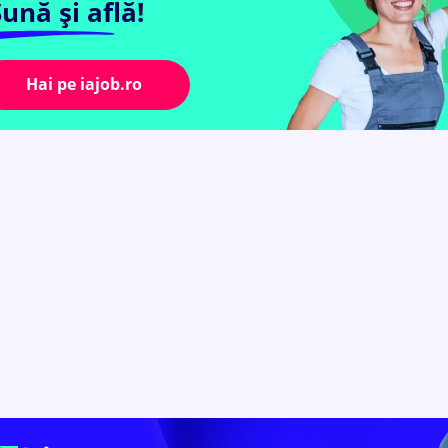
ună și află!
Hai pe iajob.ro