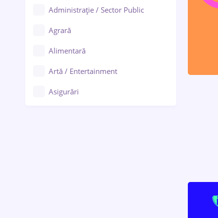
Administrație / Sector Public
Agrară
Alimentară
Artă / Entertainment
Asigurări
Bănci / Servicii financiare
Call-center / BPO
Chimică
Comerț / Retail
Construcții
Drept