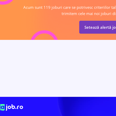
Acum sunt 119 joburi care se potrivesc criteriilor tal
trimitem cele mai noi joburi di
Setează alertă j