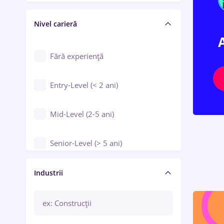
Crewing / Casino / Entertainment
Nivel carieră
Educație / Training / Arte
Farmacie
Fără experiență
Entry-Level (< 2 ani)
Mid-Level (2-5 ani)
Senior-Level (> 5 ani)
Manager / Executiv
Industrii