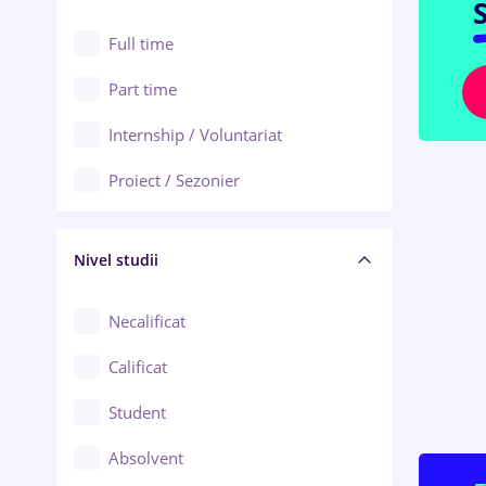
S
Alexandria
Au pair / Babysitter / Curățenie
Full time
Arad
Audit / Consultanță
Part time
Baia Mare
Auto / Echipamente
Internship / Voluntariat
Bârlad
Automatizări
Proiect / Sezonier
Bistrița (Bistrița-Năsăud)
Bănci
Nivel studii
Cercetare - dezvoltare
Chimie / Biochimie
Necalificat
Confecții / Design vestimentar
Calificat
Construcții / Instalații
Student
Controlul calității
Absolvent