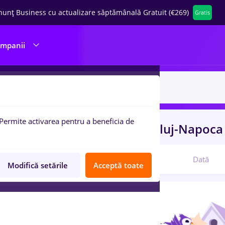
nunț Business cu actualizare săptămânală Gratuit (€269)
Gratis
ompanii
Permite activarea pentru a beneficia de
uri de munca
metrologie
in
Cluj-Napoc
Relevanță
Dată
Modifică setările
Acceptă toate