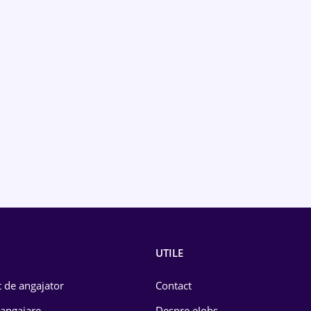
UTILE
 de angajator
Contact
 angajare
Despre eJobs