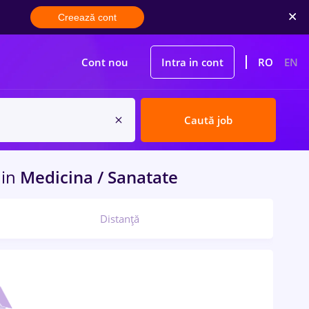
Creează cont
Cont nou
Intra in cont
RO
EN
Caută job
a
in
Medicina / Sanatate
Distanță