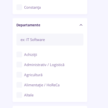
Constanța
Craiova
Departamente
Brașov
Bacău
Brăila
Achiziții
Galați (Galați)
Administrativ / Logistică
Oradea
Agricultură
Ploiești
Alimentație / HoReCa
Adjud
Altele
Aiud
Arhitectură / Design interior