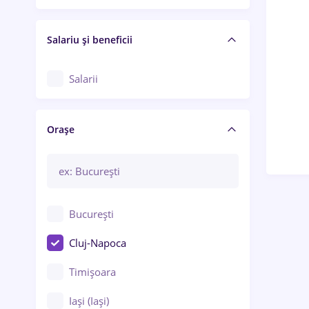
Salariu și beneficii
Salarii
Orașe
București
Cluj-Napoca
Timișoara
Iași (Iași)