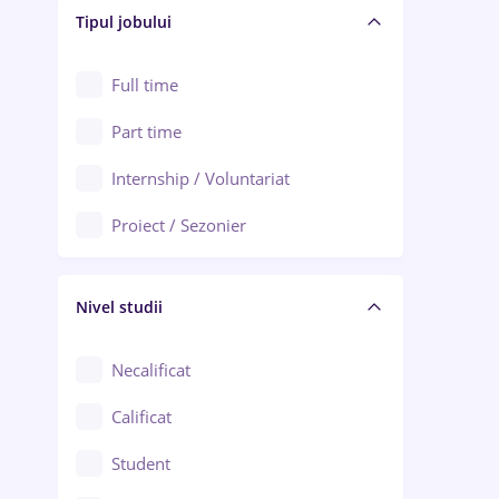
Alba Iulia
Tipul jobului
Asigurări
Alexandria
Au pair / Babysitter / Curățenie
Full time
Arad
Audit / Consultanță
Part time
Baia Mare
Auto / Echipamente
Internship / Voluntariat
Bârlad
Automatizări
Proiect / Sezonier
Bistrița (Bistrița-Năsăud)
Bănci
Nivel studii
Cercetare - dezvoltare
Chimie / Biochimie
Necalificat
Confecții / Design vestimentar
Calificat
Construcții / Instalații
Student