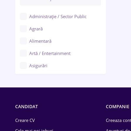
Administrație / Sector Public
Agrară
Alimentară
Artă / Entertainment
Asigurări
Bănci / Servicii financiare
Call-center / BPO
Chimică
CANDIDAT
COMPANIE
Comerț / Retail
Creare CV
Creeaza cont
Construcții
Cele mai noi joburi
Anunturi de