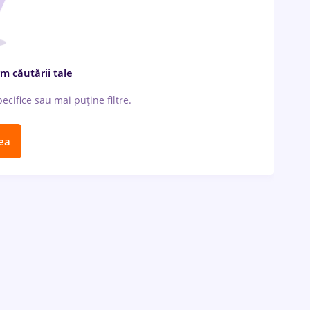
m căutării tale
cifice sau mai puține filtre.
ea