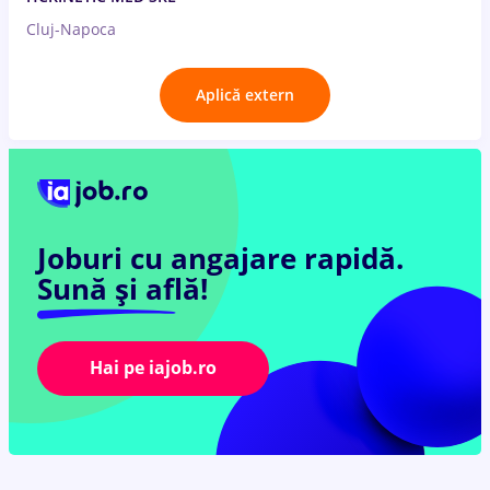
Cluj-Napoca
Aplică extern
Joburi cu angajare rapidă.
Sună și află!
Hai pe iajob.ro