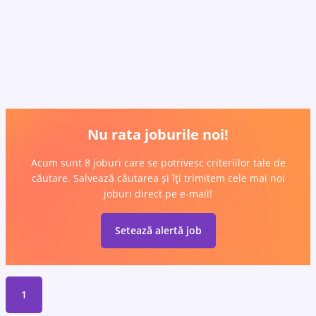
Nu rata joburile noi!
Acum sunt 8 joburi care se potrivesc criteriilor tale de
căutare. Salvează căutarea și îți trimitem cele mai noi
joburi direct pe e-mail!
Setează alertă job
1