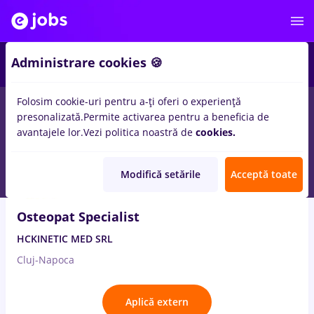
3
Administrare cookies 🍪
Folosim cookie-uri pentru a-ți oferi o experiență
8
locuri de munca
med life
in
Cluj-Napoca
in
Medicina /
presonalizată.
Permite activarea pentru a beneficia de
Sanatate
avantajele lor.
Vezi politica noastră de
cookies.
3 Aug. 2026
Modifică setările
Acceptă toate
Osteopat Specialist
HCKINETIC MED SRL
Cluj-Napoca
Aplică extern