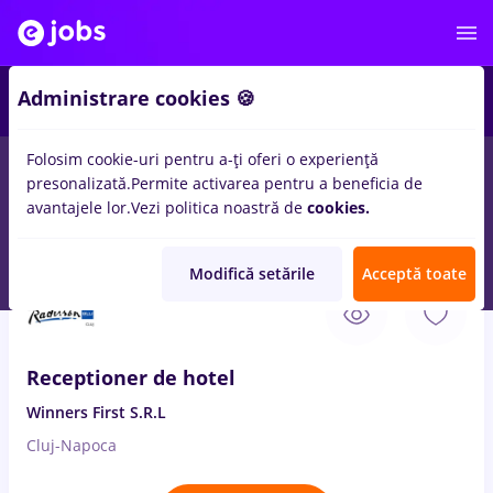
2
Administrare cookies 🍪
Folosim cookie-uri pentru a-ți oferi o experiență
presonalizată.
Permite activarea pentru a beneficia de
Salarii
Full time
Part time
Fără experiență
avantajele lor.
Vezi politica noastră de
cookies.
232
locuri de munca
manager hotel
in
Cluj-Napoca
Modifică setările
Acceptă toate
3 Aug. 2026
Receptioner de hotel
Winners First S.R.L
Cluj-Napoca