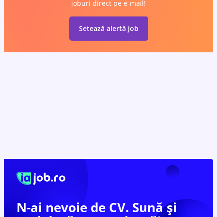
joburi direct pe e-mail!
Setează alertă job
N-ai nevoie de CV. Sună și