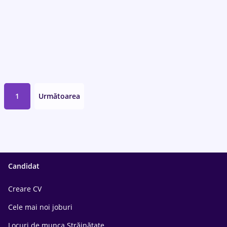
1
Următoarea
Candidat
Creare CV
Cele mai noi joburi
Locuri de munca Străinătate