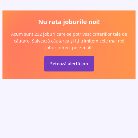
Nu rata joburile noi!
Acum sunt 232 joburi care se potrivesc criteriilor tale de
căutare. Salvează căutarea și îți trimitem cele mai noi
joburi direct pe e-mail!
Setează alertă job