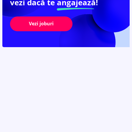
vezi dacă te
angajează!
Vezi joburi