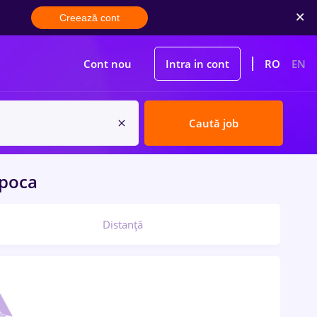
Creează cont
Cont nou
Intra in cont
RO
EN
Caută job
poca
Distanță