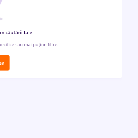
m căutării tale
cifice sau mai puține filtre.
ea