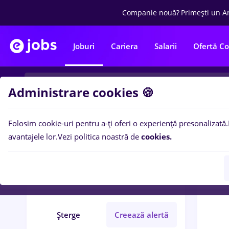
Companie nouă?
Primești un A
Joburi
Cariera
Salarii
Ofertă C
Administrare cookies 🍪
Folosim cookie-uri pentru a-ți oferi o experiență presonalizată.
0
loc
Filtre
avantajele lor.
Vezi politica noastră de
cookies.
metro
Cluj-Napoca
Full time
Șterge
Creează alertă