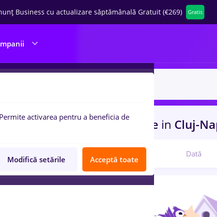
nunț Business cu actualizare săptămânală Gratuit (€269)
Gratis
ompanii
Permite activarea pentru a beneficia de
uri de munca
metro, Full time
in
Cluj-Na
Relevanță
Dată
Modifică setările
Acceptă toate