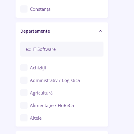
Constanța
Craiova
Departamente
Brașov
Bacău
Brăila
Achiziții
Galați (Galați)
Administrativ / Logistică
Oradea
Agricultură
Ploiești
Alimentație / HoReCa
Adjud
Altele
Aiud
Arhitectură / Design interior