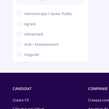
Administrație / Sector Public
Agrară
Alimentară
Artă / Entertainment
Asigurări
Bănci / Servicii financiare
Call-center / BPO
Chimică
CANDIDAT
COMPANIE
Comerț / Retail
Creare CV
Creeaza cont
Construcții
Cele mai noi joburi
Anunturi de