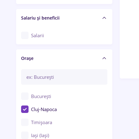
Salariu și beneficii
Salarii
Orașe
București
Cluj-Napoca
Timișoara
Iași (Iași)