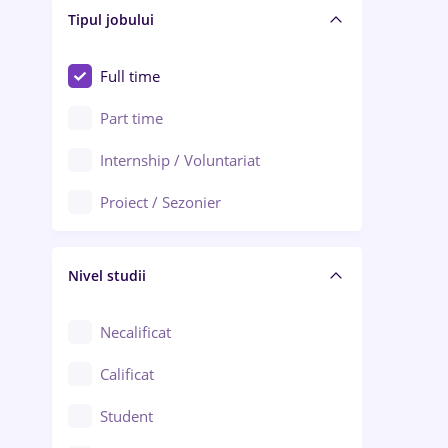
Alba Iulia
Tipul jobului
Asigurări
Alexandria
Au pair / Babysitter / Curățenie
Full time
Arad
Audit / Consultanță
Part time
Baia Mare
Auto / Echipamente
Internship / Voluntariat
Bârlad
Automatizări
Proiect / Sezonier
Bistrița (Bistrița-Năsăud)
Bănci
Nivel studii
Cercetare - dezvoltare
Chimie / Biochimie
Necalificat
Confecții / Design vestimentar
Calificat
Construcții / Instalații
Student