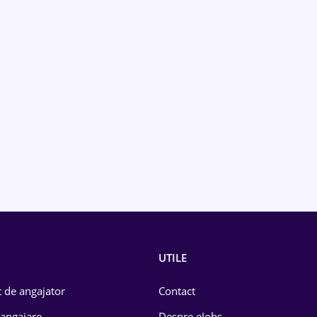
UTILE
 de angajator
Contact
 angajare
Despre eJobs