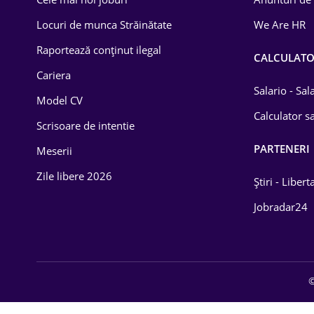
Drept
Locuri de munca Străinătate
We Are HR
Educație / Training
Raportează conținut ilegal
CALCULAT
Cariera
Energetică
Salario - Sa
Model CV
Farma
Calculator sa
Scrisoare de intentie
Imobiliară
PARTENERI
Meserii
IT / Telecom
Zile libere 2026
Știri - Libert
Lemn / PVC
Jobradar24
Mașini / Auto
Media / Internet
©
Medicină / Sănătate