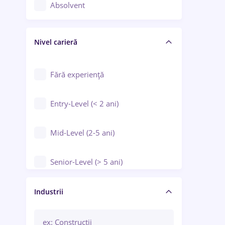
Controlul calității
Absolvent
Crewing / Casino / Entertainment
Nivel carieră
Educație / Training / Arte
Farmacie
Fără experiență
Entry-Level (< 2 ani)
Mid-Level (2-5 ani)
Senior-Level (> 5 ani)
Manager / Executiv
Industrii