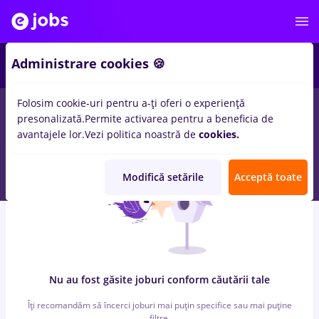
6
Administrare cookies 🍪
Folosim cookie-uri pentru a-ți oferi o experiență
0
locuri de munca
vopsitor, Part time
in
Cluj-Napoca
pentru
presonalizată.
Permite activarea pentru a beneficia de
Fara experienta
in
Constructii / Instalatii, IT / Telecom
avantajele lor.
Vezi politica noastră de
cookies.
Modifică setările
Acceptă toate
Nu au fost găsite joburi conform căutării tale
Îți recomandăm să încerci joburi mai puțin specifice sau mai puține
filtre.