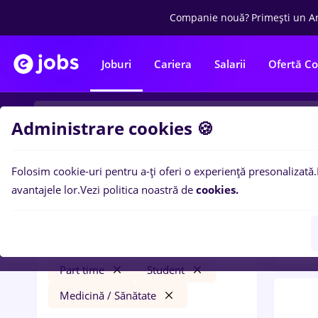
Companie nouă?
Primești un A
Joburi
Cariera
Salarii
Ofertă C
Administrare cookies 🍪
Folosim cookie-uri pentru a-ți oferi o experiență presonalizată.
0
loc
Filtre
avantajele lor.
Vezi politica noastră de
cookies.
Const
vopsitor
Cluj-Napoca
Construcții / Instalații
Part time
Student
Medicină / Sănătate