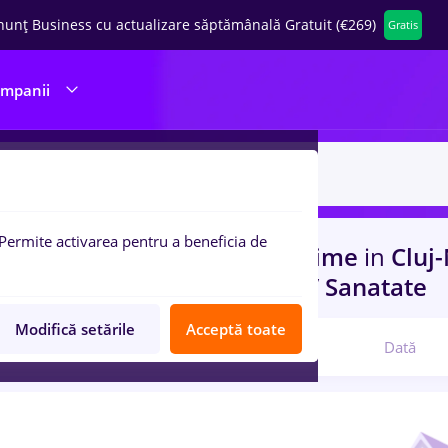
nunț Business cu actualizare săptămânală Gratuit (€269)
Gratis
ompanii
Permite activarea pentru a beneficia de
uri de munca
vopsitor, Part time
in
Cluj
ructii / Instalatii, Medicina / Sanatate
Modifică setările
Acceptă toate
Relevanță
Dată