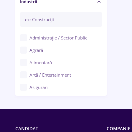
Manager / Executiv
Industrii
Administrație / Sector Public
Agrară
Alimentară
Artă / Entertainment
Asigurări
Bănci / Servicii financiare
Call-center / BPO
Chimică
CANDIDAT
COMPANIE