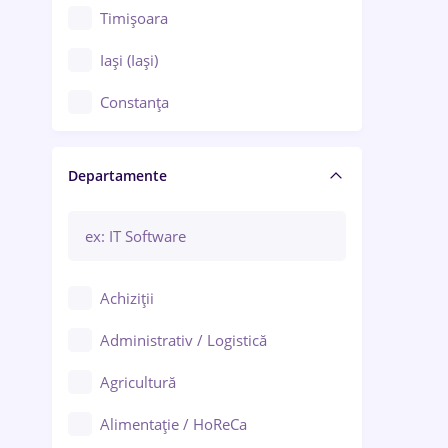
Timișoara
Iași (Iași)
Constanța
Craiova
Departamente
Brașov
Bacău
Brăila
Achiziții
Galați (Galați)
Administrativ / Logistică
Oradea
Agricultură
Ploiești
Alimentație / HoReCa
Adjud