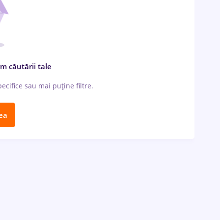
m căutării tale
cifice sau mai puține filtre.
ea