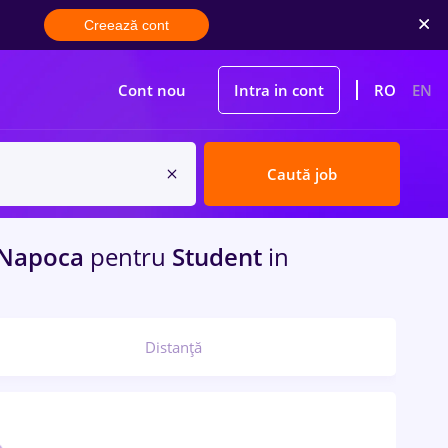
Creează cont
Cont nou
Intra in cont
RO
EN
Caută job
-Napoca
pentru
Student
in
Distanță