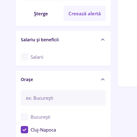
Șterge
Creează alertă
Salariu și beneficii
Salarii
Orașe
București
Cluj-Napoca