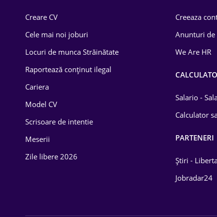
Comerț / Retail
Creare CV
Creeaza cont
Construcții
Cele mai noi joburi
Anunturi de
Drept
Locuri de munca Străinătate
We Are HR
Educație / Training
Raportează conținut ilegal
CALCULAT
Cariera
Energetică
Salario - Sa
Model CV
Farma
Calculator sa
Scrisoare de intentie
Imobiliară
PARTENERI
Meserii
IT / Telecom
Zile libere 2026
Știri - Libert
Lemn / PVC
Jobradar24
Mașini / Auto
Media / Internet