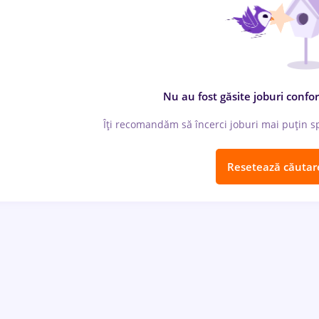
Nu au fost găsite joburi confor
Îți recomandăm să încerci joburi mai puțin spe
Resetează căutar