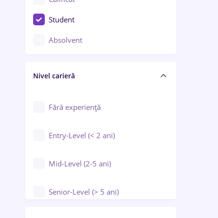
Construcții / Instalații
Student
Controlul calității
Absolvent
Crewing / Casino / Entertainment
Nivel carieră
Educație / Training / Arte
Farmacie
Fără experiență
Entry-Level (< 2 ani)
Mid-Level (2-5 ani)
Senior-Level (> 5 ani)