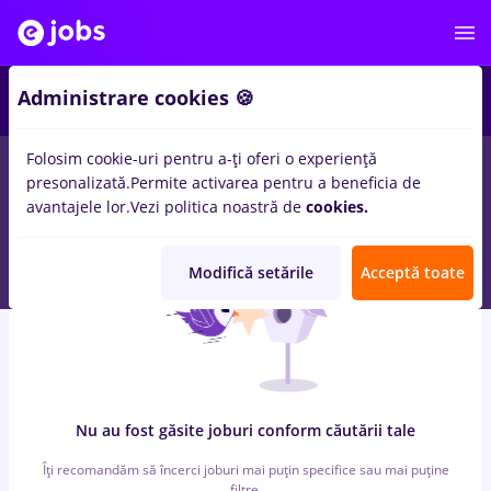
6
Administrare cookies 🍪
Folosim cookie-uri pentru a-ți oferi o experiență
0
locuri de munca
cercetare, Part time
in
Cluj-Napoca
pentru
presonalizată.
Permite activarea pentru a beneficia de
Student
in
Constructii / Instalatii, IT / Telecom
avantajele lor.
Vezi politica noastră de
cookies.
Modifică setările
Acceptă toate
Nu au fost găsite joburi conform căutării tale
Îți recomandăm să încerci joburi mai puțin specifice sau mai puține
filtre.