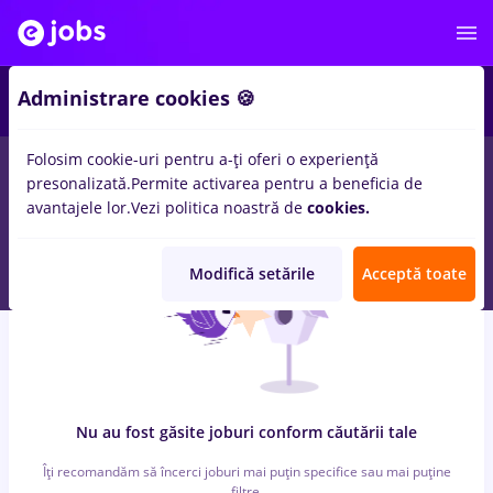
6
Administrare cookies 🍪
Folosim cookie-uri pentru a-ți oferi o experiență
0
locuri de munca
vopsitor, Part time
in
Cluj-Napoca
pentru
presonalizată.
Permite activarea pentru a beneficia de
Student, Entry-Level (< 2 ani)
in
Constructii / Instalatii
avantajele lor.
Vezi politica noastră de
cookies.
Modifică setările
Acceptă toate
Nu au fost găsite joburi conform căutării tale
Îți recomandăm să încerci joburi mai puțin specifice sau mai puține
filtre.