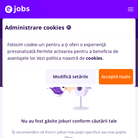
4
Administrare cookies 🍪
Folosim cookie-uri pentru a-ți oferi o experiență
0
locuri de munca
laborant
in
Cluj-Napoca
pentru
Fara
presonalizată.
Permite activarea pentru a beneficia de
experienta
in
Constructii / Instalatii
avantajele lor.
Vezi politica noastră de
cookies.
Modifică setările
Acceptă toate
Nu au fost găsite joburi conform căutării tale
Îți recomandăm să încerci joburi mai puțin specifice sau mai puține
filtre.