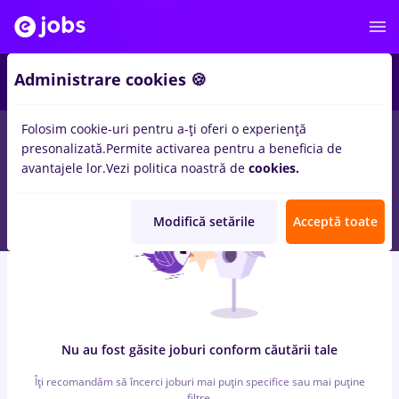
4
Administrare cookies 🍪
Folosim cookie-uri pentru a-ți oferi o experiență
0
locuri de munca
in
Cluj-Napoca
pentru
Student
in
Constructii
presonalizată.
Permite activarea pentru a beneficia de
/ Instalatii, Medicina / Sanatate
avantajele lor.
Vezi politica noastră de
cookies.
Modifică setările
Acceptă toate
Nu au fost găsite joburi conform căutării tale
Îți recomandăm să încerci joburi mai puțin specifice sau mai puține
filtre.