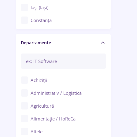
Iași (Iași)
Constanța
Craiova
Departamente
Brașov
Bacău
Brăila
Achiziții
Galați (Galați)
Administrativ / Logistică
Oradea
Agricultură
Ploiești
Alimentație / HoReCa
Adjud
Altele
Aiud