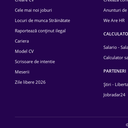
Construcții
Cele mai noi joburi
Anunturi de
Drept
Locuri de munca Străinătate
We Are HR
Educație / Training
Raportează conținut ilegal
CALCULAT
Cariera
Energetică
Salario - Sa
Model CV
Farma
Calculator sa
Scrisoare de intentie
Imobiliară
PARTENERI
Meserii
IT / Telecom
Zile libere 2026
Știri - Libert
Lemn / PVC
Jobradar24
Mașini / Auto
Media / Internet
©
Medicină / Sănătate