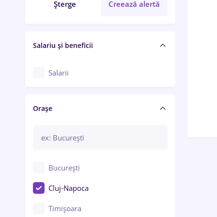
Șterge
Creează alertă
Salariu și beneficii
Salarii
Orașe
București
Cluj-Napoca
Timișoara