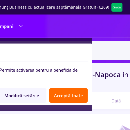
nunț Business cu actualizare săptămânală Gratuit (€269)
Gratis
ompanii
Permite activarea pentru a beneficia de
uri de munca
laborant
in
Cluj-Napoca
in
tate
Modifică setările
Acceptă toate
Relevanță
Dată