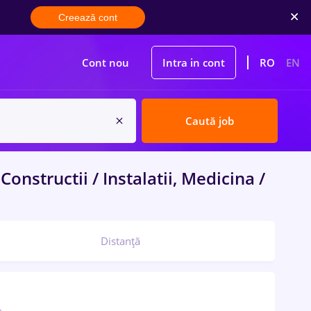
Creează cont
Cont nou
Intra in cont
RO
EN
Caută job
Constructii / Instalatii, Medicina /
Distanță