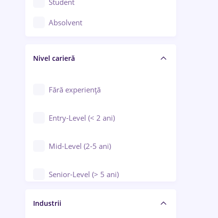
Student
Controlul calității
Absolvent
Crewing / Casino / Entertainment
Nivel carieră
Educație / Training / Arte
Farmacie
Fără experiență
Entry-Level (< 2 ani)
Mid-Level (2-5 ani)
Senior-Level (> 5 ani)
Manager / Executiv
Industrii