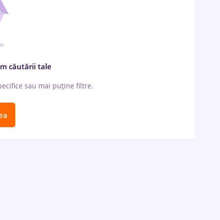
m căutării tale
cifice sau mai puține filtre.
ea