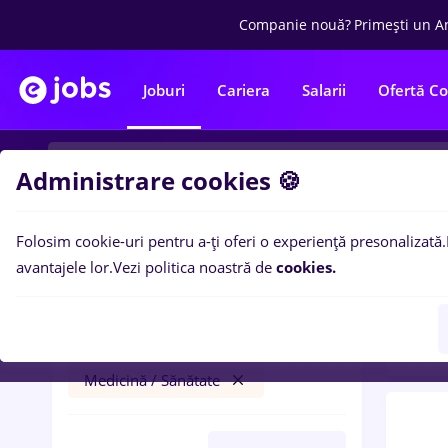
Companie nouă?
Primești un A
Joburi
Cariera
Salarii
Ofertă C
Administrare cookies 🍪
Folosim cookie-uri pentru a-ți oferi o experiență presonalizată.
0
loc
Filtre
avantajele lor.
Vezi politica noastră de
cookies.
Sana
laborant
Cluj-Napoca
Construcții / Instalații
Medicină / Sănătate