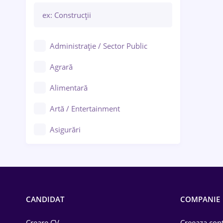
Administrație / Sector Public
Agrară
Alimentară
Artă / Entertainment
Asigurări
Bănci / Servicii financiare
Call-center / BPO
Chimică
CANDIDAT
COMPANIE
Comerț / Retail
Creare CV
Creeaza cont