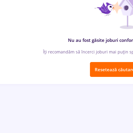
Nu au fost găsite joburi confor
Îți recomandăm să încerci joburi mai puțin spe
Resetează căutar