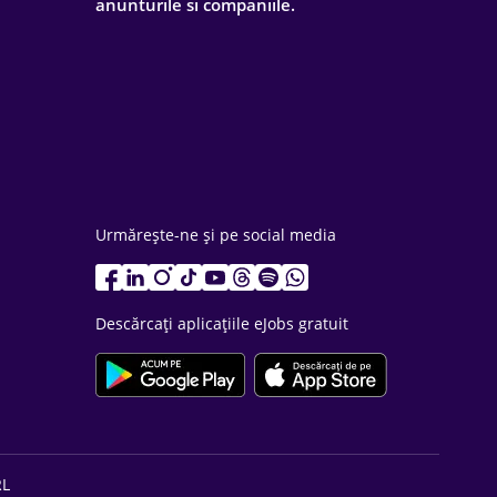
anunturile si companiile.
Urmărește-ne și pe social media
Descărcați aplicațiile eJobs gratuit
RL