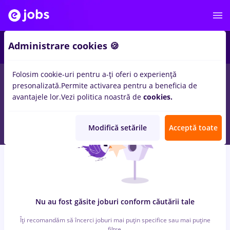
5
Administrare cookies 🍪
Folosim cookie-uri pentru a-ți oferi o experiență
0
locuri de munca
store manager, Part time
in
Cluj-Napoca
in
presonalizată.
Permite activarea pentru a beneficia de
Banci, Medicina / Sanatate
avantajele lor.
Vezi politica noastră de
cookies.
Modifică setările
Acceptă toate
Nu au fost găsite joburi conform căutării tale
Îți recomandăm să încerci joburi mai puțin specifice sau mai puține
filtre.