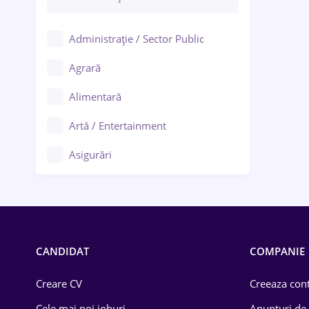
Administrație / Sector Public
Agrară
Alimentară
Artă / Entertainment
Asigurări
Bănci / Servicii financiare
Call-center / BPO
Chimică
CANDIDAT
COMPANIE
Comerț / Retail
Creare CV
Creeaza cont
Construcții
Cele mai noi joburi
Anunturi de