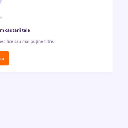
m căutării tale
cifice sau mai puține filtre.
ea