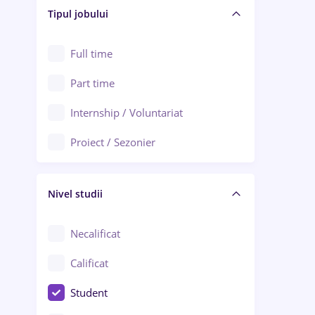
Alba Iulia
Tipul jobului
Asigurări
Alexandria
Au pair / Babysitter / Curățenie
Full time
Arad
Audit / Consultanță
Part time
Baia Mare
Auto / Echipamente
Internship / Voluntariat
Bârlad
Automatizări
Proiect / Sezonier
Bistrița (Bistrița-Năsăud)
Bănci
Nivel studii
Cercetare - dezvoltare
Chimie / Biochimie
Necalificat
Confecții / Design vestimentar
Calificat
Construcții / Instalații
Student