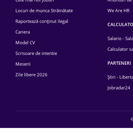
Drept
Locuri de munca Străinătate
We Are HR
Educație / Training
Raportează conținut ilegal
CALCULAT
Cariera
Energetică
Salario - Sa
Model CV
Farma
Calculator sa
Scrisoare de intentie
Imobiliară
PARTENERI
Meserii
IT / Telecom
Zile libere 2026
Știri - Libert
Lemn / PVC
Jobradar24
Mașini / Auto
Media / Internet
©
Medicină / Sănătate