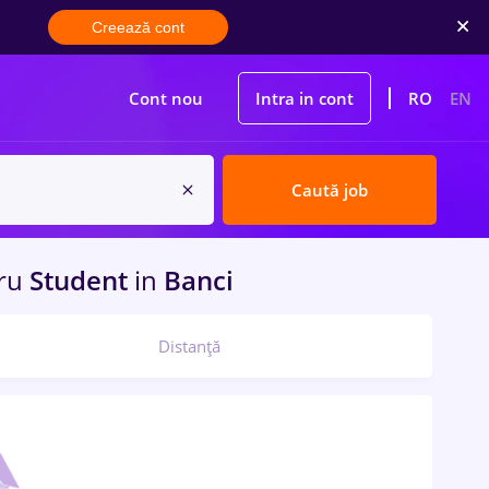
Creează cont
Cont nou
Intra in cont
RO
EN
Caută job
ru
Student
in
Banci
Distanță