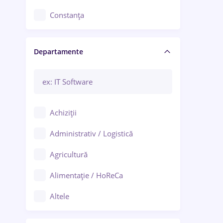
Constanța
Craiova
Departamente
Brașov
Bacău
Brăila
Achiziții
Galați (Galați)
Administrativ / Logistică
Oradea
Agricultură
Ploiești
Alimentație / HoReCa
Adjud
Altele
Aiud
Arhitectură / Design interior