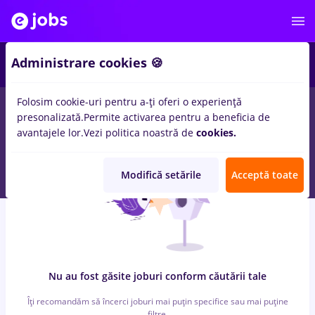
6
Administrare cookies 🍪
Folosim cookie-uri pentru a-ți oferi o experiență
0
locuri de munca
british american tobacco
in
Cluj-Napoca
presonalizată.
Permite activarea pentru a beneficia de
pentru
Student, Entry-Level (< 2 ani)
in
Banci, IT / Telecom
avantajele lor.
Vezi politica noastră de
cookies.
Modifică setările
Acceptă toate
Nu au fost găsite joburi conform căutării tale
Îți recomandăm să încerci joburi mai puțin specifice sau mai puține
filtre.