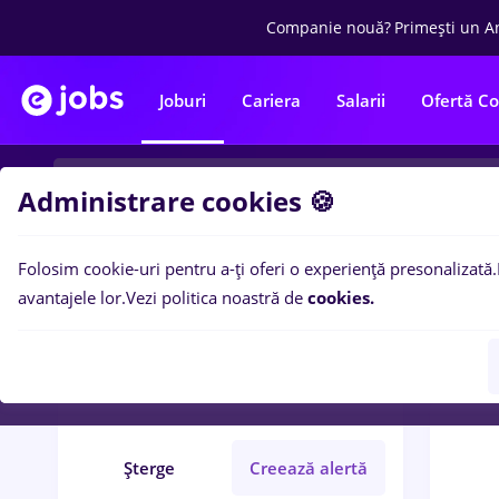
Companie nouă?
Primești un A
Joburi
Cariera
Salarii
Ofertă C
Administrare cookies 🍪
Folosim cookie-uri pentru a-ți oferi o experiență presonalizată.
0
loc
Filtre
avantajele lor.
Vezi politica noastră de
cookies.
ferma
Cluj-Napoca
Bănci
IT / Telecom
Șterge
Creează alertă