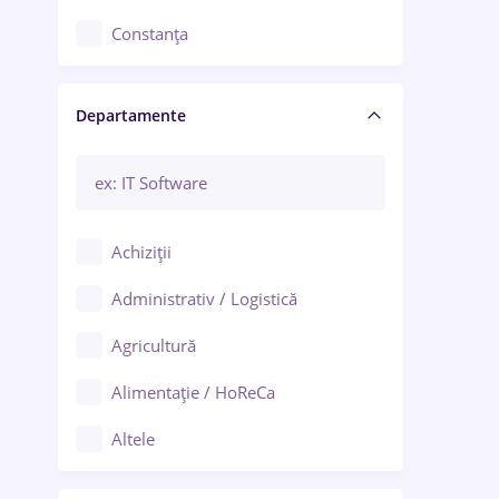
Constanța
Craiova
Departamente
Brașov
Bacău
Brăila
Achiziții
Galați (Galați)
Administrativ / Logistică
Oradea
Agricultură
Ploiești
Alimentație / HoReCa
Adjud
Altele
Aiud
Arhitectură / Design interior