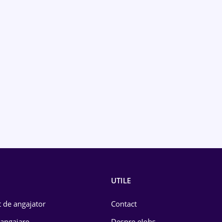
UTILE
 de angajator
Contact
 angajare
Despre eJobs