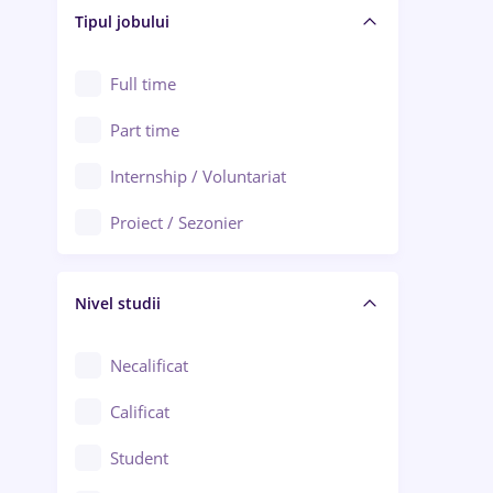
Alba Iulia
Tipul jobului
Asigurări
Alexandria
Au pair / Babysitter / Curățenie
Full time
Arad
Audit / Consultanță
Part time
Baia Mare
Auto / Echipamente
Internship / Voluntariat
Bârlad
Automatizări
Proiect / Sezonier
Bistrița (Bistrița-Năsăud)
Bănci
Nivel studii
Cercetare - dezvoltare
Chimie / Biochimie
Necalificat
Confecții / Design vestimentar
Calificat
Construcții / Instalații
Student