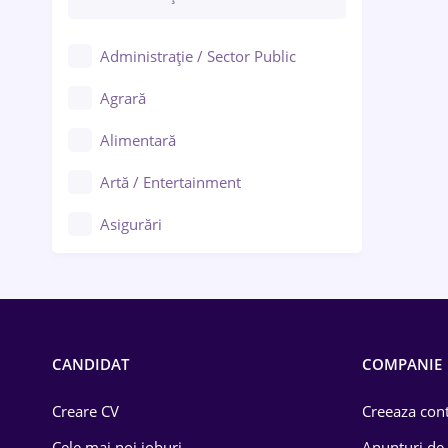
Administrație / Sector Public
Agrară
Alimentară
Artă / Entertainment
Asigurări
Bănci / Servicii financiare
Call-center / BPO
Chimică
CANDIDAT
COMPANIE
Comerț / Retail
Creare CV
Creeaza cont
Construcții
Cele mai noi joburi
Anunturi de