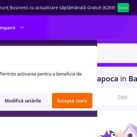
nunț Business cu actualizare săptămânală Gratuit (€269)
Gratis
ompanii
Permite activarea pentru a beneficia de
uri de munca
ferma
in
Cluj-Napoca
in
Ba
Relevanță
Dată
Modifică setările
Acceptă toate