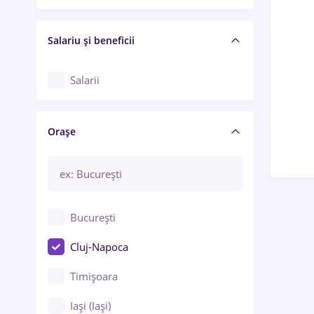
Salariu și beneficii
Salarii
Orașe
București
Cluj-Napoca
Timișoara
Iași (Iași)