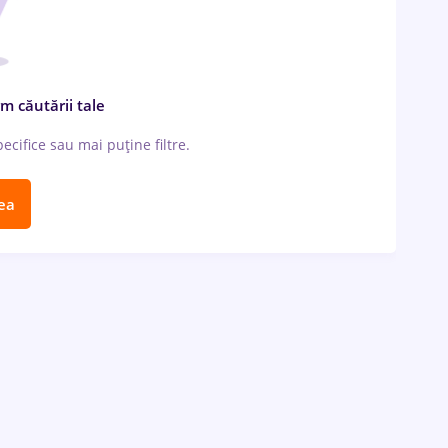
m căutării tale
cifice sau mai puține filtre.
ea