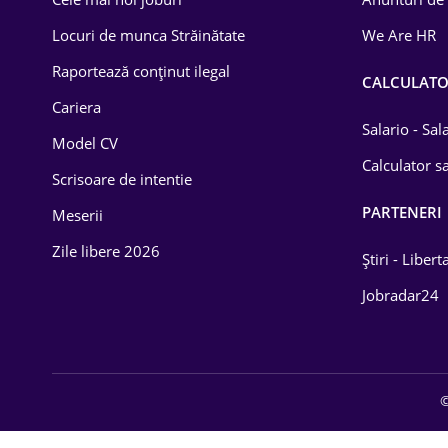
Drept
Locuri de munca Străinătate
We Are HR
Educație / Training
Raportează conținut ilegal
CALCULAT
Cariera
Energetică
Salario - Sa
Model CV
Farma
Calculator sa
Scrisoare de intentie
Imobiliară
PARTENERI
Meserii
IT / Telecom
Zile libere 2026
Știri - Libert
Lemn / PVC
Jobradar24
Mașini / Auto
Media / Internet
©
Medicină / Sănătate