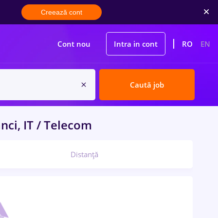
Creează cont
Cont nou
Intra in cont
RO
EN
Caută job
nci, IT / Telecom
Distanță