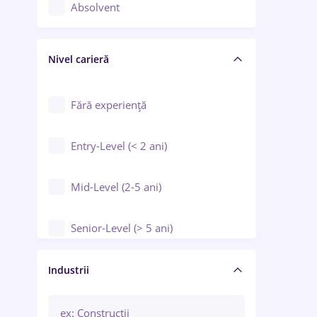
Controlul calității
Absolvent
Crewing / Casino / Entertainment
Nivel carieră
Educație / Training / Arte
Farmacie
Fără experiență
Entry-Level (< 2 ani)
Mid-Level (2-5 ani)
Senior-Level (> 5 ani)
Manager / Executiv
Industrii