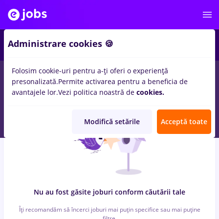
6
Administrare cookies 🍪
Folosim cookie-uri pentru a-ți oferi o experiență
0
locuri de munca
british american tobacco, Full time
in
Cluj-
presonalizată.
Permite activarea pentru a beneficia de
Napoca
pentru
Entry-Level (< 2 ani)
in
Banci, IT / Telecom
avantajele lor.
Vezi politica noastră de
cookies.
Modifică setările
Acceptă toate
Nu au fost găsite joburi conform căutării tale
Îți recomandăm să încerci joburi mai puțin specifice sau mai puține
filtre.