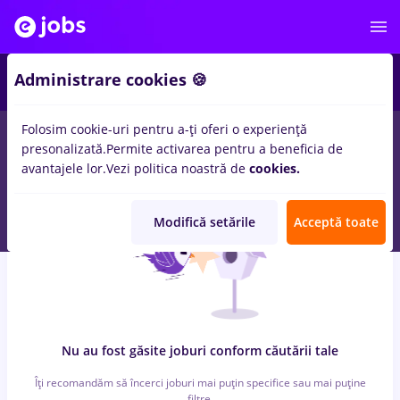
6
Administrare cookies 🍪
Folosim cookie-uri pentru a-ți oferi o experiență
0
locuri de munca
conectys, Part time
in
Bucuresti
pentru
Fara
presonalizată.
Permite activarea pentru a beneficia de
experienta
in
Transport / Distributie, IT / Telecom
avantajele lor.
Vezi politica noastră de
cookies.
Modifică setările
Acceptă toate
Nu au fost găsite joburi conform căutării tale
Îți recomandăm să încerci joburi mai puțin specifice sau mai puține
filtre.