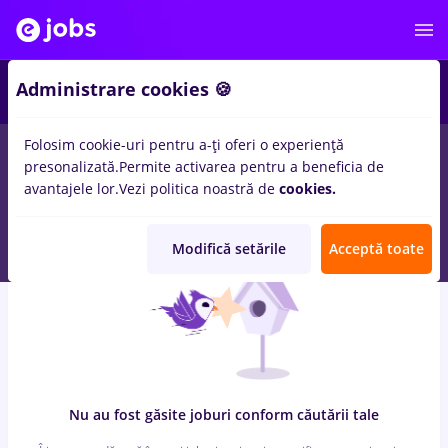
6
Administrare cookies 🍪
Folosim cookie-uri pentru a-ți oferi o experiență
0
locuri de munca
Part time
in
Bucuresti
pentru
Student,
presonalizată.
Permite activarea pentru a beneficia de
Senior-Level (> 5 ani)
in
Transport / Distributie, Medicina /
avantajele lor.
Vezi politica noastră de
cookies.
Sanatate
Modifică setările
Acceptă toate
Nu au fost găsite joburi conform căutării tale