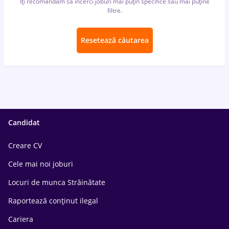
Îți recomandăm să încerci joburi mai puțin specifice sau mai puține
filtre.
Resetează căutarea
Candidat
Creare CV
Cele mai noi joburi
Locuri de munca Străinătate
Raportează conținut ilegal
Cariera