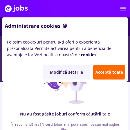
6
Administrare cookies 🍪
Folosim cookie-uri pentru a-ți oferi o experiență
0
locuri de munca
maseuz, Part time
in
Bucuresti
pentru
presonalizată.
Permite activarea pentru a beneficia de
Student
in
Transport / Distributie, Medicina / Sanatate
avantajele lor.
Vezi politica noastră de
cookies.
Modifică setările
Acceptă toate
Nu au fost găsite joburi conform căutării tale
Îți recomandăm să încerci joburi mai puțin specifice sau mai puține
filtre.