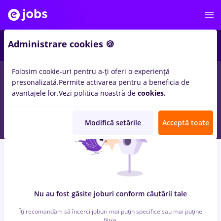
6
Administrare cookies 🍪
Folosim cookie-uri pentru a-ți oferi o experiență
0
locuri de munca
conectys, Part time
in
Bucuresti
pentru
presonalizată.
Permite activarea pentru a beneficia de
Student
in
Transport / Distributie, IT / Telecom
avantajele lor.
Vezi politica noastră de
cookies.
Modifică setările
Acceptă toate
Nu au fost găsite joburi conform căutării tale
Îți recomandăm să încerci joburi mai puțin specifice sau mai puține
filtre.