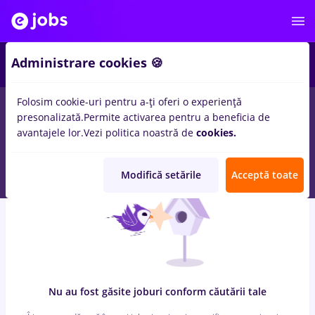
7
Administrare cookies 🍪
Folosim cookie-uri pentru a-ți oferi o experiență
0
locuri de munca
zidari, Part time
in
Bucuresti
pentru
presonalizată.
Permite activarea pentru a beneficia de
Student, Entry-Level (< 2 ani)
in
Transport / Distributie, IT /
avantajele lor.
Vezi politica noastră de
cookies.
Telecom
Modifică setările
Acceptă toate
Nu au fost găsite joburi conform căutării tale