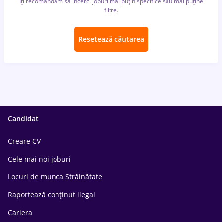
Îți recomandăm să încerci joburi mai puțin specifice sau mai puține
filtre.
Resetează căutarea
Candidat
Creare CV
Cele mai noi joburi
Locuri de munca Străinătate
Raportează conținut ilegal
Cariera