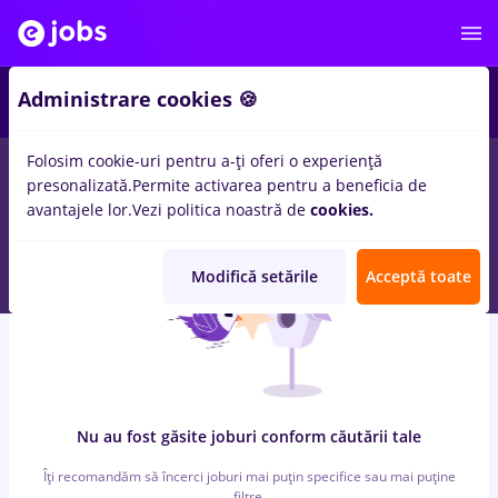
5
Administrare cookies 🍪
Folosim cookie-uri pentru a-ți oferi o experiență
0
locuri de munca
dm, Part time
in
Bucuresti
in
Transport /
presonalizată.
Permite activarea pentru a beneficia de
Distributie, Medicina / Sanatate
avantajele lor.
Vezi politica noastră de
cookies.
Modifică setările
Acceptă toate
Nu au fost găsite joburi conform căutării tale
Îți recomandăm să încerci joburi mai puțin specifice sau mai puține
filtre.