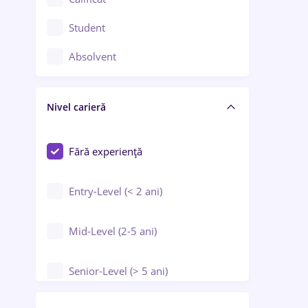
Construcții / Instalații
Student
Controlul calității
Absolvent
Crewing / Casino / Entertainment
Nivel carieră
Educație / Training / Arte
Farmacie
Fără experiență
Entry-Level (< 2 ani)
Mid-Level (2-5 ani)
Senior-Level (> 5 ani)