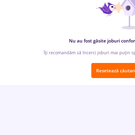
Nu au fost găsite joburi confor
Îți recomandăm să încerci joburi mai puțin spe
Resetează căutar