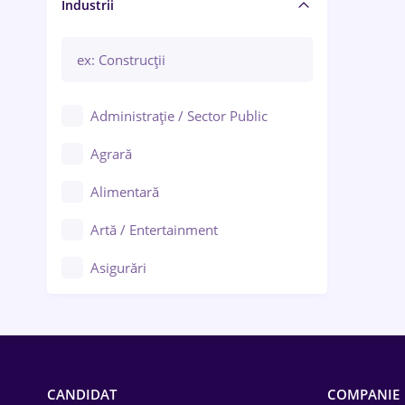
Manager / Executiv
Industrii
Administrație / Sector Public
Agrară
Alimentară
Artă / Entertainment
Asigurări
Bănci / Servicii financiare
Call-center / BPO
Chimică
CANDIDAT
COMPANIE