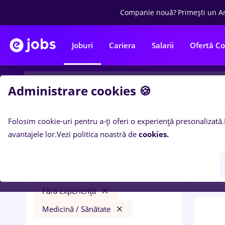
Companie nouă?
Primești un A
Joburi
Cariera
Salarii
Ofertă C
Administrare cookies 🍪
Folosim cookie-uri pentru a-ți oferi o experiență presonalizată.
0
loc
Filtre
avantajele lor.
Vezi politica noastră de
cookies.
Trans
prime kapital
București
Transport / Distribuție
Fără experiență
Medicină / Sănătate