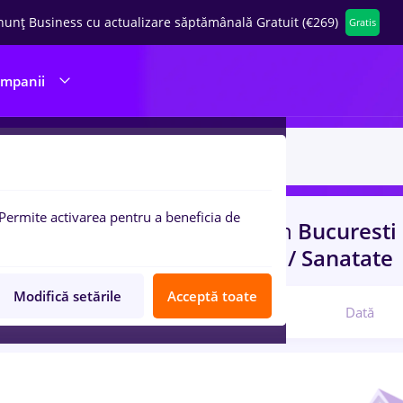
nunț Business cu actualizare săptămânală Gratuit (€269)
Gratis
ompanii
Permite activarea pentru a beneficia de
uri de munca
prime kapital
in
Bucuresti
port / Distributie, Medicina / Sanatate
Modifică setările
Acceptă toate
Relevanță
Dată