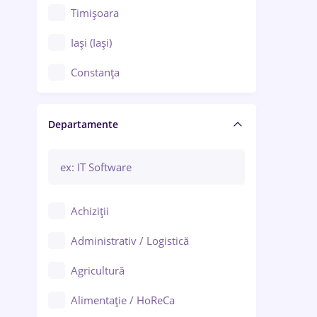
Timișoara
Iași (Iași)
Constanța
Craiova
Departamente
Brașov
Bacău
Brăila
Achiziții
Galați (Galați)
Administrativ / Logistică
Oradea
Agricultură
Ploiești
Alimentație / HoReCa
Adjud