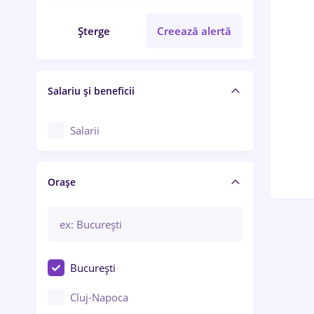
Șterge
Creează alertă
Salariu și beneficii
Salarii
Orașe
București
Cluj-Napoca