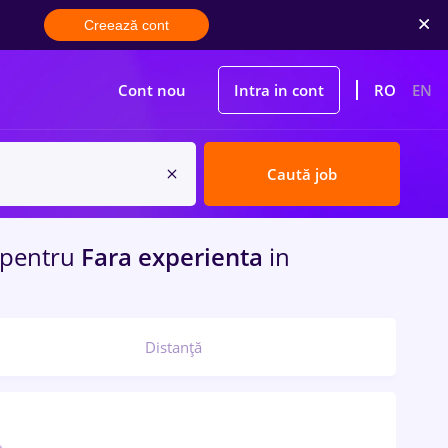
Creează cont
Cont nou
Intra in cont
RO
EN
Caută job
pentru
Fara experienta
in
Distanță