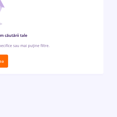
m căutării tale
cifice sau mai puține filtre.
ea