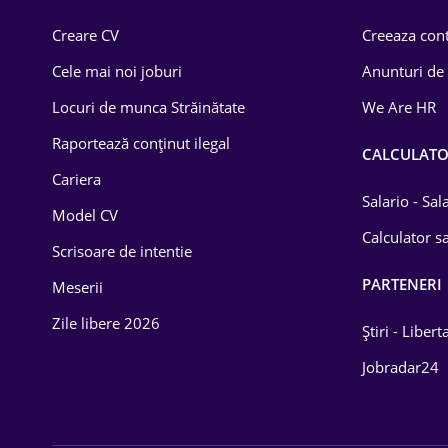
Comerț / Retail
Creare CV
Creeaza cont
Construcții
Cele mai noi joburi
Anunturi de
Drept
Locuri de munca Străinătate
We Are HR
Educație / Training
Raportează conținut ilegal
CALCULAT
Cariera
Energetică
Salario - Sa
Model CV
Farma
Calculator sa
Scrisoare de intentie
Imobiliară
PARTENERI
Meserii
IT / Telecom
Zile libere 2026
Știri - Libert
Lemn / PVC
Jobradar24
Mașini / Auto
Media / Internet