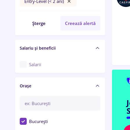
Entry-Level (< 2 ani)
Șterge
Creează alertă
Salariu și beneficii
Salarii
Orașe
S
București