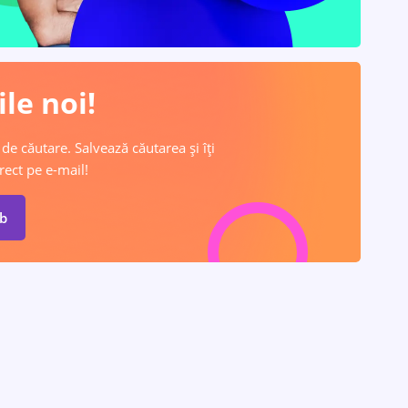
le noi!
 de căutare. Salvează căutarea și îți
rect pe e-mail!
ob