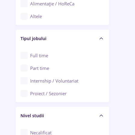
Alimentație / HoReCa
Adjud
Altele
Aiud
Arhitectură / Design interior
Alba Iulia
Tipul jobului
Asigurări
Alexandria
Au pair / Babysitter / Curățenie
Full time
Arad
Audit / Consultanță
Part time
Baia Mare
Auto / Echipamente
Internship / Voluntariat
Bârlad
Automatizări
Proiect / Sezonier
Bistrița (Bistrița-Năsăud)
Bănci
Nivel studii
Cercetare - dezvoltare
Chimie / Biochimie
Necalificat