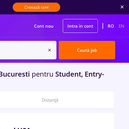
Creează cont
Cont nou
Intra in cont
RO
EN
Caută job
Bucuresti
pentru
Student, Entry-
Distanță