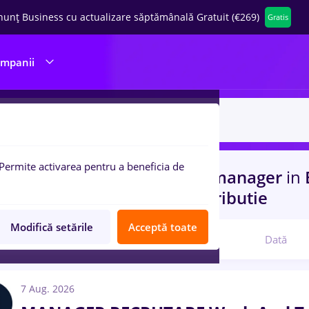
nunț Business cu actualizare săptămânală Gratuit (€269)
Gratis
ompanii
Permite activarea pentru a beneficia de
uri de munca
junior project manager
in
 (< 2 ani)
in
Transport / Distributie
Modifică setările
Acceptă toate
Relevanță
Dată
7 Aug. 2026