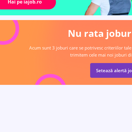
Hai pe iajob.ro
Nu rata joburi
Acum sunt 3 joburi care se potrivesc criteriilor tale
trimitem cele mai noi joburi di
Setează alertă j