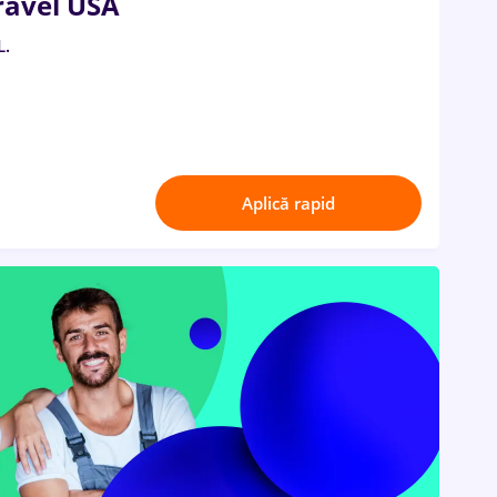
avel USA
L.
Aplică rapid