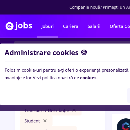
Companie nouă?
Primești un A
Joburi
Cariera
Salarii
Ofertă C
Administrare cookies 🍪
Folosim cookie-uri pentru a-ți oferi o experiență presonalizată.
3
loc
Filtre
avantajele lor.
Vezi politica noastră de
cookies.
Level
junior project manager
București
Transport / Distribuție
Student