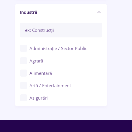
Manager / Executiv
Industrii
Administrație / Sector Public
Agrară
Alimentară
Artă / Entertainment
Asigurări
Bănci / Servicii financiare
Call-center / BPO