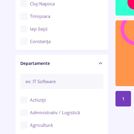
Cluj-Napoca
Timișoara
Iași (Iași)
Constanța
Craiova
Departamente
Brașov
Bacău
Brăila
1
Achiziții
Galați (Galați)
Administrativ / Logistică
Oradea
Agricultură
Ploiești