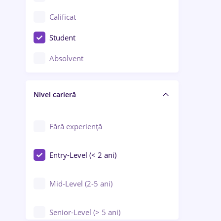
Confecții / Design vestimentar
Calificat
Construcții / Instalații
Student
Controlul calității
Absolvent
Crewing / Casino / Entertainment
Nivel carieră
Educație / Training / Arte
Farmacie
Fără experiență
Entry-Level (< 2 ani)
Mid-Level (2-5 ani)
Senior-Level (> 5 ani)