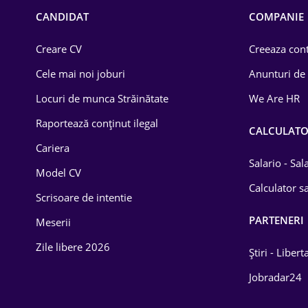
Chimică
CANDIDAT
COMPANIE
Comerț / Retail
Creare CV
Creeaza cont
Construcții
Cele mai noi joburi
Anunturi de
Drept
Locuri de munca Străinătate
We Are HR
Educație / Training
Raportează conținut ilegal
CALCULAT
Cariera
Energetică
Salario - Sa
Model CV
Farma
Calculator sa
Scrisoare de intentie
Imobiliară
PARTENERI
Meserii
IT / Telecom
Zile libere 2026
Știri - Libert
Lemn / PVC
Jobradar24
Mașini / Auto