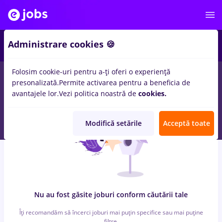
6
Administrare cookies 🍪
Folosim cookie-uri pentru a-ți oferi o experiență
0
locuri de munca
conectys
in
Bucuresti
pentru
Student, Entry-
presonalizată.
Permite activarea pentru a beneficia de
Level (< 2 ani)
in
Transport / Distributie, IT / Telecom
avantajele lor.
Vezi politica noastră de
cookies.
Modifică setările
Acceptă toate
Nu au fost găsite joburi conform căutării tale
Îți recomandăm să încerci joburi mai puțin specifice sau mai puține
filtre.