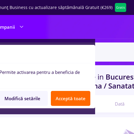
nunț Business cu actualizare săptămânală Gratuit (€269)
Gratis
ompanii
Permite activarea pentru a beneficia de
uri de munca
zidari, Full time
in
Bucures
nsport / Distributie, Medicina / Sanata
Modifică setările
Acceptă toate
Relevanță
Dată