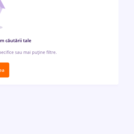
m căutării tale
cifice sau mai puține filtre.
ea