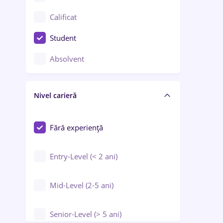
Confecții / Design vestimentar
Calificat
Construcții / Instalații
Student
Controlul calității
Absolvent
Crewing / Casino / Entertainment
Nivel carieră
Educație / Training / Arte
Farmacie
Fără experiență
Entry-Level (< 2 ani)
Mid-Level (2-5 ani)
Senior-Level (> 5 ani)