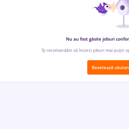
Nu au fost găsite joburi confor
Îți recomandăm să încerci joburi mai puțin spe
Resetează căutar