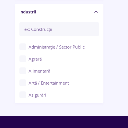
Manager / Executiv
Industrii
Administrație / Sector Public
Agrară
Alimentară
Artă / Entertainment
Asigurări
Bănci / Servicii financiare
Call-center / BPO