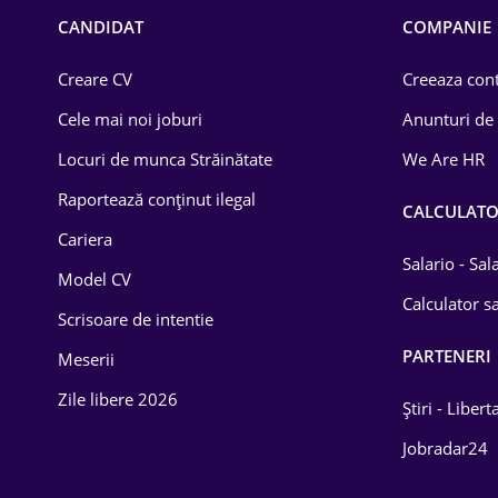
Chimică
CANDIDAT
COMPANIE
Comerț / Retail
Creare CV
Creeaza cont
Construcții
Cele mai noi joburi
Anunturi de
Drept
Locuri de munca Străinătate
We Are HR
Educație / Training
Raportează conținut ilegal
CALCULAT
Cariera
Energetică
Salario - Sa
Model CV
Farma
Calculator sa
Scrisoare de intentie
Imobiliară
PARTENERI
Meserii
IT / Telecom
Zile libere 2026
Știri - Libert
Lemn / PVC
Jobradar24
Mașini / Auto