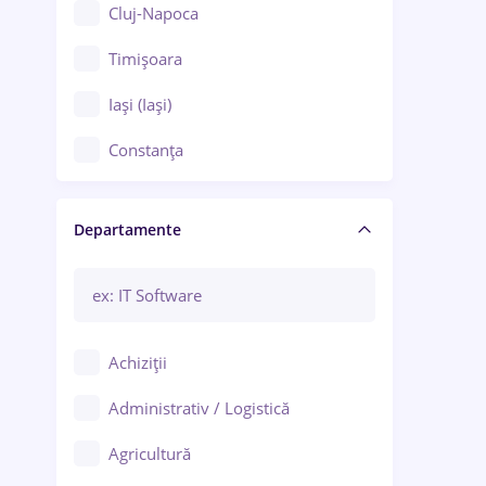
Cluj-Napoca
Timișoara
Iași (Iași)
Constanța
Craiova
Departamente
Brașov
Bacău
Brăila
Achiziții
Galați (Galați)
Administrativ / Logistică
Oradea
Agricultură
Ploiești