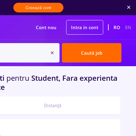
Creează cont
Cont nou
Intra in cont
RO
EN
Caută job
ti
pentru
Student, Fara experienta
te
Distanță