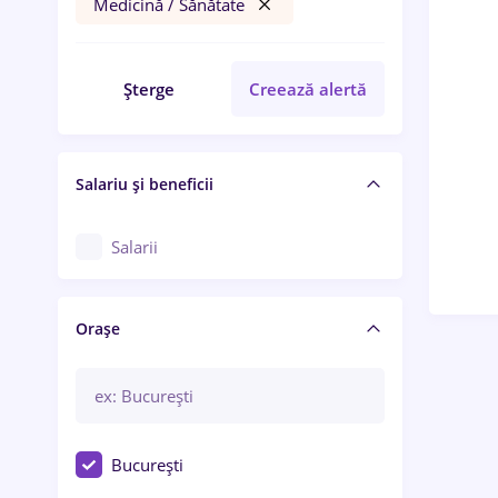
Medicină / Sănătate
Șterge
Creează alertă
Salariu și beneficii
Salarii
Orașe
București