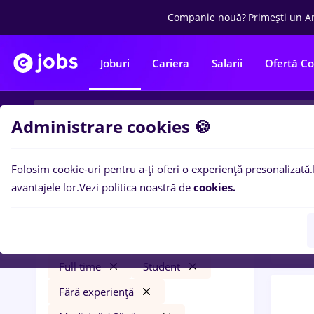
Companie nouă?
Primești un A
Joburi
Cariera
Salarii
Ofertă C
Administrare cookies 🍪
Folosim cookie-uri pentru a-ți oferi o experiență presonalizată.
0
loc
Filtre
avantajele lor.
Vezi politica noastră de
cookies.
in
Tra
zidari
București
Transport / Distribuție
Full time
Student
Fără experiență