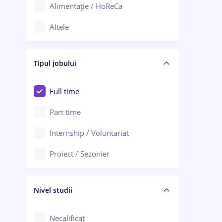
Alimentație / HoReCa
Adjud
Altele
Aiud
Arhitectură / Design interior
Alba Iulia
Tipul jobului
Asigurări
Alexandria
Au pair / Babysitter / Curățenie
Full time
Arad
Audit / Consultanță
Part time
Baia Mare
Auto / Echipamente
Internship / Voluntariat
Bârlad
Automatizări
Proiect / Sezonier
Bistrița (Bistrița-Năsăud)
Bănci
Nivel studii
Cercetare - dezvoltare
Chimie / Biochimie
Necalificat