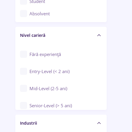
Student
Controlul calității
Absolvent
Crewing / Casino / Entertainment
Nivel carieră
Educație / Training / Arte
Farmacie
Fără experiență
Entry-Level (< 2 ani)
Mid-Level (2-5 ani)
Senior-Level (> 5 ani)
Manager / Executiv
Industrii