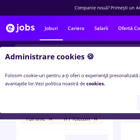
Companie nouă?
Primești un A
Joburi
Cariera
Salarii
Ofertă C
Administrare cookies 🍪
Folosim cookie-uri pentru a-ți oferi o experiență presonalizată.
0
loc
Filtre
avantajele lor.
Vezi politica noastră de
cookies.
IT / 
sef de tura
București
Transport / Distribuție
Full time
IT / Telecom