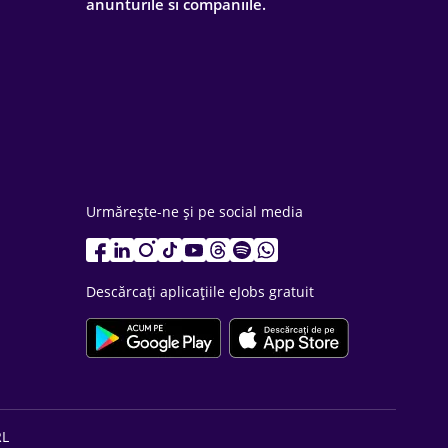
anunturile si companiile.
Urmărește-ne și pe social media
Descărcați aplicațiile eJobs gratuit
RL