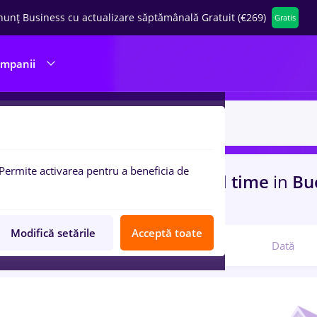
nunț Business cu actualizare săptămânală Gratuit (€269)
Gratis
ompanii
Permite activarea pentru a beneficia de
uri de munca
sef de tura, Full time
in
Buc
Telecom
Modifică setările
Acceptă toate
Relevanță
Dată