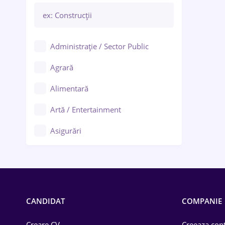
Administrație / Sector Public
Agrară
Alimentară
Artă / Entertainment
Asigurări
Bănci / Servicii financiare
Call-center / BPO
Chimică
CANDIDAT
COMPANIE
Comerț / Retail
Creare CV
Creeaza cont