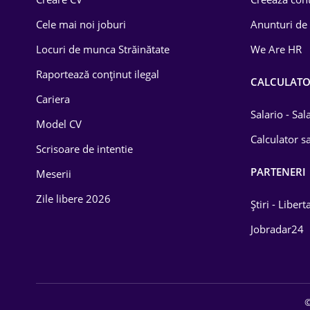
Construcții
Cele mai noi joburi
Anunturi de
Drept
Locuri de munca Străinătate
We Are HR
Educație / Training
Raportează conținut ilegal
CALCULAT
Cariera
Energetică
Salario - Sa
Model CV
Farma
Calculator sa
Scrisoare de intentie
Imobiliară
PARTENERI
Meserii
IT / Telecom
Zile libere 2026
Știri - Libert
Lemn / PVC
Jobradar24
Mașini / Auto
Media / Internet
©
Medicină / Sănătate