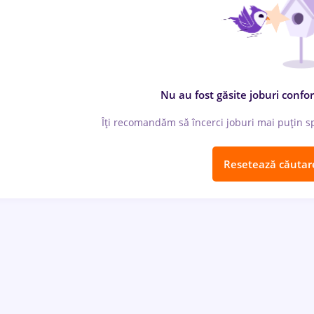
Nu au fost găsite joburi confor
Îți recomandăm să încerci joburi mai puțin spe
Resetează căutar