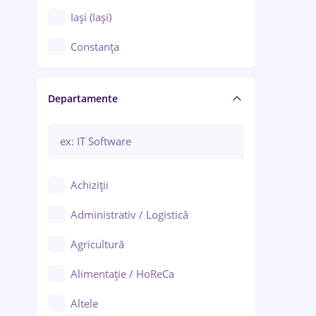
Iași (Iași)
Constanța
Craiova
Departamente
Brașov
Bacău
Brăila
Achiziții
Galați (Galați)
Administrativ / Logistică
Oradea
Agricultură
Ploiești
Alimentație / HoReCa
Adjud
Altele
Aiud