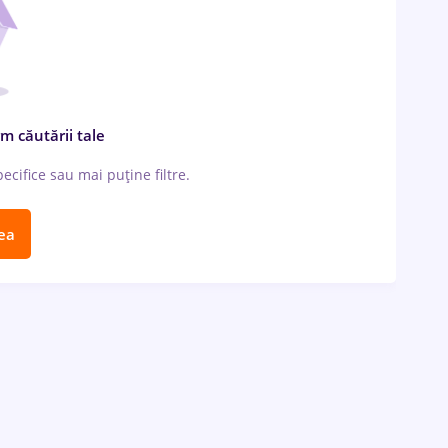
m căutării tale
cifice sau mai puține filtre.
ea