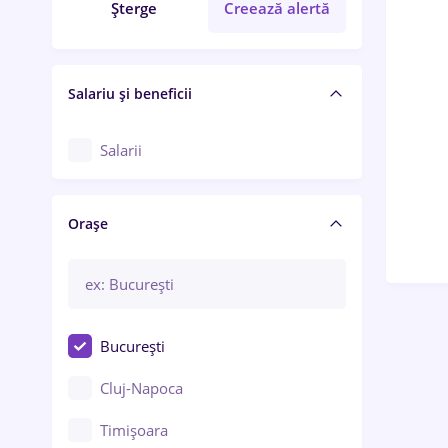
Șterge
Creează alertă
Salariu și beneficii
Salarii
Orașe
București
Cluj-Napoca
Timișoara