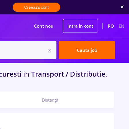
Creează cont
Cont nou
Intra in cont
RO
EN
Caută job
uresti
in
Transport / Distributie,
Distanță