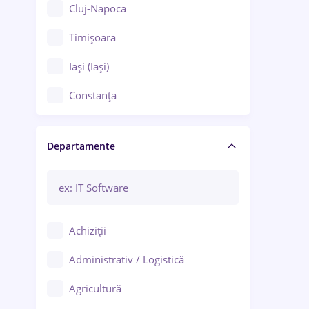
Cluj-Napoca
Timișoara
Iași (Iași)
Constanța
Craiova
Departamente
Brașov
Bacău
Brăila
Achiziții
Galați (Galați)
Administrativ / Logistică
Oradea
Agricultură
Ploiești