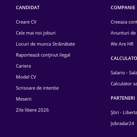
Chimică
CANDIDAT
COMPANIE
Comerț / Retail
Creare CV
Creeaza cont
Construcții
Cele mai noi joburi
Anunturi de
Drept
Locuri de munca Străinătate
We Are HR
Educație / Training
Raportează conținut ilegal
CALCULAT
Cariera
Energetică
Salario - Sa
Model CV
Farma
Calculator sa
Scrisoare de intentie
Imobiliară
PARTENERI
Meserii
IT / Telecom
Zile libere 2026
Știri - Libert
Lemn / PVC
Jobradar24
Mașini / Auto