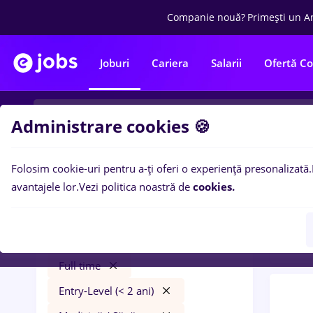
Companie nouă?
Primești un A
Joburi
Cariera
Salarii
Ofertă C
Administrare cookies 🍪
Folosim cookie-uri pentru a-ți oferi o experiență presonalizată.
0
loc
Filtre
avantajele lor.
Vezi politica noastră de
cookies.
Trans
faiantar
București
Transport / Distribuție
Full time
Entry-Level (< 2 ani)