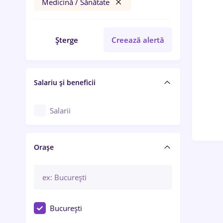
Medicină / Sănătate
Șterge
Creează alertă
Salariu și beneficii
Salarii
Orașe
București