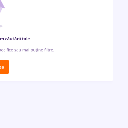
m căutării tale
cifice sau mai puține filtre.
ea