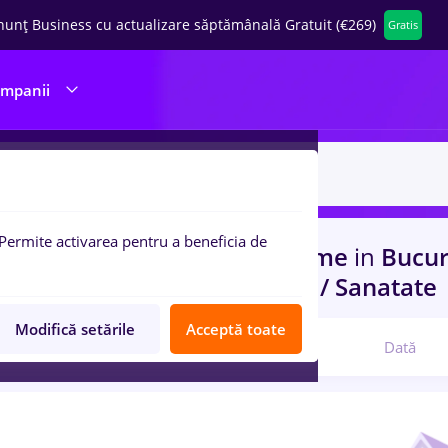
nunț Business cu actualizare săptămânală Gratuit (€269)
Gratis
ompanii
Permite activarea pentru a beneficia de
uri de munca
faiantar, Full time
in
Bucur
port / Distributie, Medicina / Sanatate
Modifică setările
Acceptă toate
Relevanță
Dată