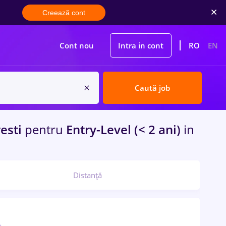
Creează cont
Cont nou
Intra in cont
RO
EN
Caută job
esti
pentru
Entry-Level (< 2 ani)
in
Distanță