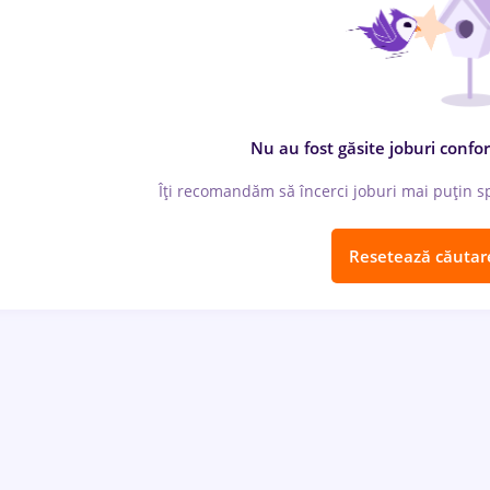
Nu au fost găsite joburi confor
Îți recomandăm să încerci joburi mai puțin spe
Resetează căutar