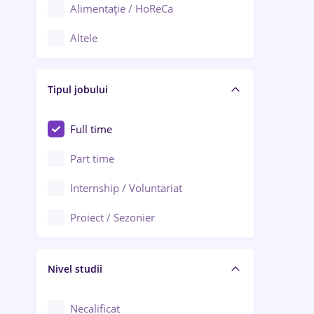
Alimentație / HoReCa
Adjud
Altele
Aiud
Arhitectură / Design interior
Alba Iulia
Tipul jobului
Asigurări
Alexandria
Au pair / Babysitter / Curățenie
Full time
Arad
Audit / Consultanță
Part time
Baia Mare
Auto / Echipamente
Internship / Voluntariat
Bârlad
Automatizări
Proiect / Sezonier
Bistrița (Bistrița-Năsăud)
Bănci
Nivel studii
Cercetare - dezvoltare
Chimie / Biochimie
Necalificat