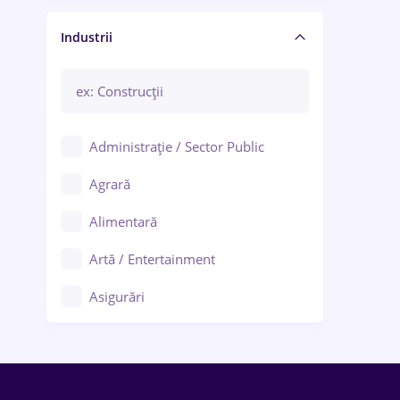
Manager / Executiv
Industrii
Administrație / Sector Public
Agrară
Alimentară
Artă / Entertainment
Asigurări
Bănci / Servicii financiare
Call-center / BPO