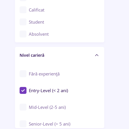
Confecții / Design vestimentar
Calificat
Construcții / Instalații
Student
Controlul calității
Absolvent
Crewing / Casino / Entertainment
Nivel carieră
Educație / Training / Arte
Farmacie
Fără experiență
Entry-Level (< 2 ani)
Mid-Level (2-5 ani)
Senior-Level (> 5 ani)