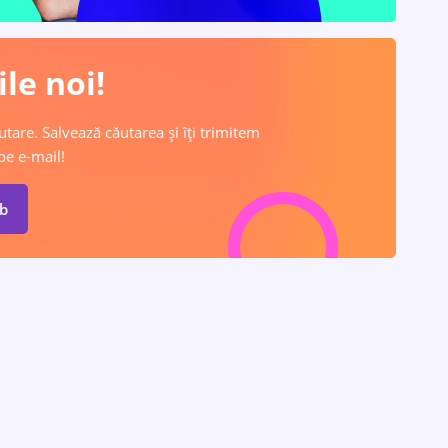
le noi!
utare. Salvează căutarea și îți trimitem
pe e-mail!
ob