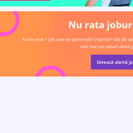
Nu rata joburi
Acum este 1 job care se potrivește criteriilor tale de că
cele mai noi joburi direct 
Setează alertă j