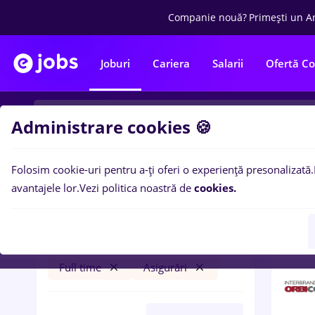
Companie nouă?
Primești un A
Joburi
Cariera
Salarii
Ofertă C
Administrare cookies 🍪
Folosim cookie-uri pentru a-ți oferi o experiență presonalizată.
1
loc
Filtre
avantajele lor.
Vezi politica noastră de
cookies.
București
Transport / Distribuție
Full time
Asigurări