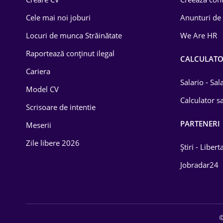
Construcții
Cele mai noi joburi
Anunturi de
Drept
Locuri de munca Străinătate
We Are HR
Educație / Training
Raportează conținut ilegal
CALCULAT
Cariera
Energetică
Salario - Sa
Model CV
Farma
Calculator sa
Scrisoare de intentie
Imobiliară
PARTENERI
Meserii
IT / Telecom
Zile libere 2026
Știri - Libert
Lemn / PVC
Jobradar24
Mașini / Auto
Media / Internet
©
Medicină / Sănătate