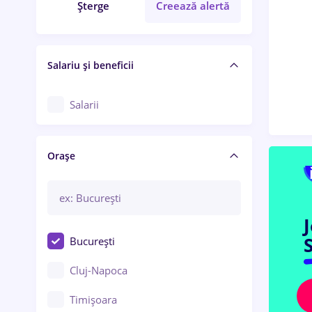
Șterge
Creează alertă
Salariu și beneficii
Salarii
Orașe
S
București
Cluj-Napoca
Timișoara