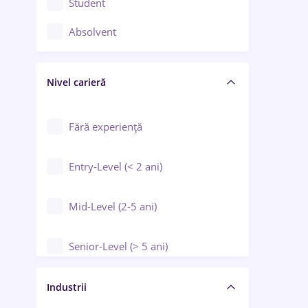
Student
Controlul calității
Absolvent
Crewing / Casino / Entertainment
Nivel carieră
Educație / Training / Arte
Farmacie
Fără experiență
Entry-Level (< 2 ani)
Mid-Level (2-5 ani)
Senior-Level (> 5 ani)
Manager / Executiv
Industrii