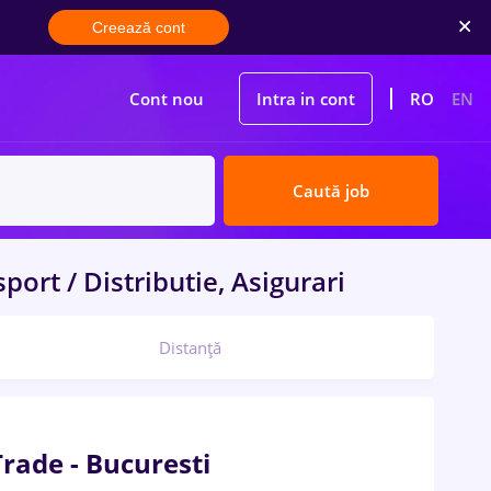
Creează cont
Cont nou
Intra in cont
RO
EN
Caută job
port / Distributie, Asigurari
Distanță
Trade - Bucuresti