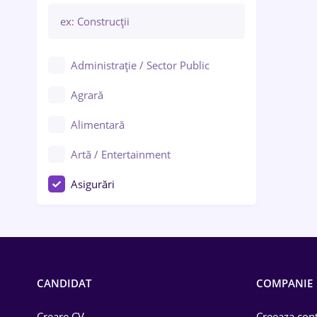
Administrație / Sector Public
Agrară
Alimentară
Artă / Entertainment
Asigurări
Bănci / Servicii financiare
Call-center / BPO
Chimică
CANDIDAT
COMPANIE
Comerț / Retail
Creare CV
Creeaza cont