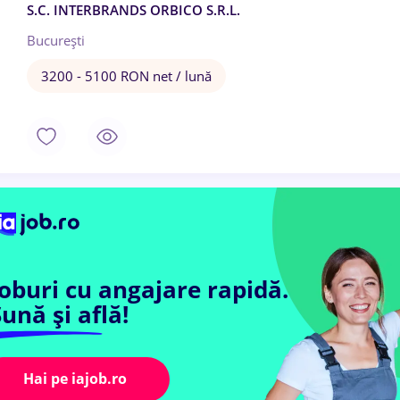
S.C. INTERBRANDS ORBICO S.R.L.
București
3200 - 5100 RON net / lună
Joburi cu angajare rapidă.
ună și află!
Hai pe iajob.ro