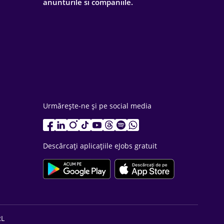
anunturile si companiile.
Urmărește-ne și pe social media
Descărcați aplicațiile eJobs gratuit
RL