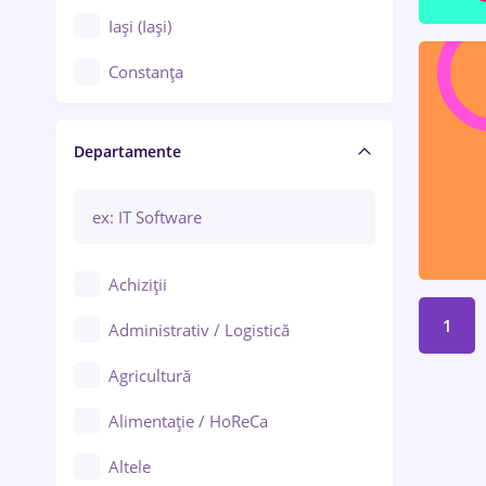
Iași (Iași)
Constanța
Craiova
Departamente
Brașov
Bacău
Brăila
Achiziții
Galați (Galați)
1
Administrativ / Logistică
Oradea
Agricultură
Ploiești
Alimentație / HoReCa
Adjud
Altele
Aiud