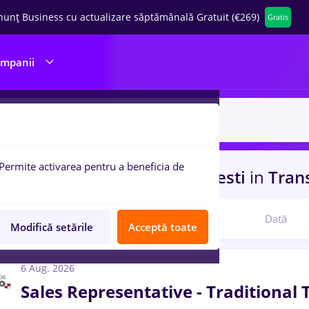
nunț Business cu actualizare săptămânală Gratuit (€269)
Gratis
ompanii
Permite activarea pentru a beneficia de
 de munca
Full time
in
Bucuresti
in
Trans
Relevanță
Dată
Modifică setările
Acceptă toate
6 Aug. 2026
Sales Representative - Traditional 